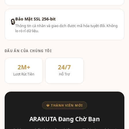
Bảo Mật SSL 256-bit
🔒
Thông tin cá nhân và giao dịch được mã hóa tuyệt đối. Không
lo rò rỉ dữ liệu.
DẤU ẤN CỦA CHÚNG TÔI
2M+
24/7
Lượt Rút Tiền
Hỗ Trợ
💎 THÀNH VIÊN MỚI
ARAKUTA Đang Chờ Bạn