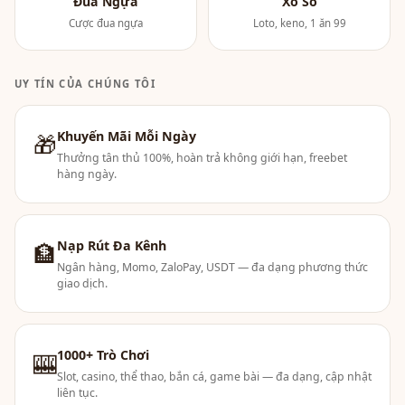
Đua Ngựa
Xổ Số
Cược đua ngựa
Loto, keno, 1 ăn 99
UY TÍN CỦA CHÚNG TÔI
Khuyến Mãi Mỗi Ngày
🎁
Thưởng tân thủ 100%, hoàn trả không giới hạn, freebet
hàng ngày.
Nạp Rút Đa Kênh
🏦
Ngân hàng, Momo, ZaloPay, USDT — đa dạng phương thức
giao dịch.
1000+ Trò Chơi
🎰
Slot, casino, thể thao, bắn cá, game bài — đa dạng, cập nhật
liên tục.