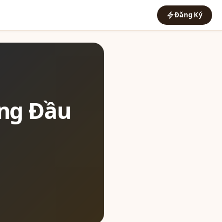
Đăng Ký
ng Đầu