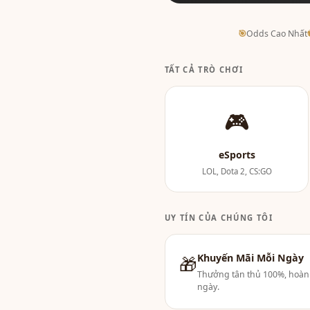
🎯
Odds Cao Nhất
TẤT CẢ TRÒ CHƠI
🎮
eSports
LOL, Dota 2, CS:GO
UY TÍN CỦA CHÚNG TÔI
Khuyến Mãi Mỗi Ngày
🎁
Thưởng tân thủ 100%, hoàn 
ngày.