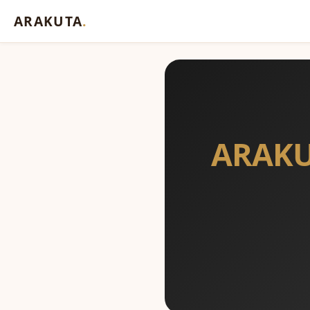
ARAKUTA
.
ARAK