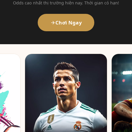
Odds cao nhất thị trường hiện nay. Thời gian có hạn!
Chơi Ngay