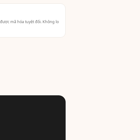
 được mã hóa tuyệt đối. Không lo