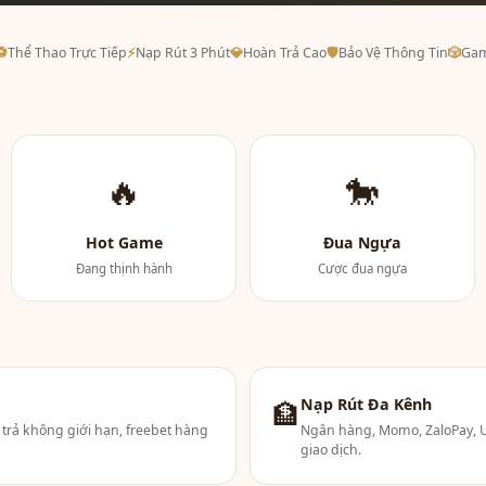
⚽
Thể Thao Trực Tiếp
⚡
Nạp Rút 3 Phút
💎
Hoàn Trả Cao
🛡
Bảo Vệ Thông Tin
🎲
Gam
🔥
🐎
Hot Game
Đua Ngựa
Đang thịnh hành
Cược đua ngựa
Nạp Rút Đa Kênh
🏦
trả không giới hạn, freebet hàng
Ngân hàng, Momo, ZaloPay,
giao dịch.