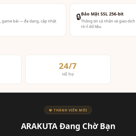
Bảo Mật SSL 256-bit
🔒
cá, game bài — đa dạng, cập nhật
Thông tin cá nhân và giao dịch
rò rỉ dữ liệu.
24/7
Hỗ Trợ
💎 THÀNH VIÊN MỚI
ARAKUTA Đang Chờ Bạn