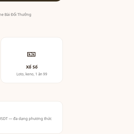
e Bài Đổi Thưởng
🎫
Xổ Số
Loto, keno, 1 ăn 99
 USDT — đa dạng phương thức