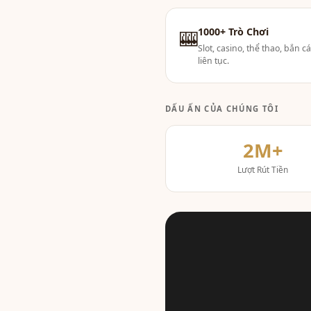
1000+ Trò Chơi
🎰
Slot, casino, thể thao, bắn 
liên tục.
DẤU ẤN CỦA CHÚNG TÔI
2M+
Lượt Rút Tiền