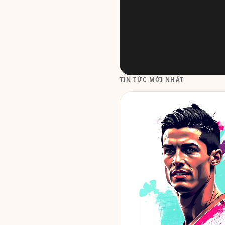
TIN TỨC MỚI NHẤT