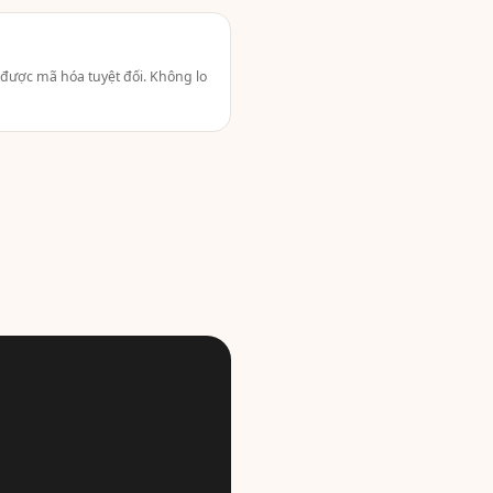
 được mã hóa tuyệt đối. Không lo