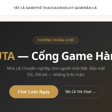
TẤT CẢ GAME
THỂ THAO
CASINO
SLOT GAME
BẮN CÁ
THƯỞNG THẮNG CƯỢC
UTA
— Cổng Game Hà
Nhà cái Chuyên nghiệp cho người chơi Việt. Bảo mật
SSL 256-bit — không lo bị chặn.
Chơi Cược Ngay
Tất Cả Trò Chơi →