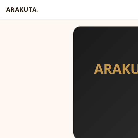
ARAKUTA
.
ARAK