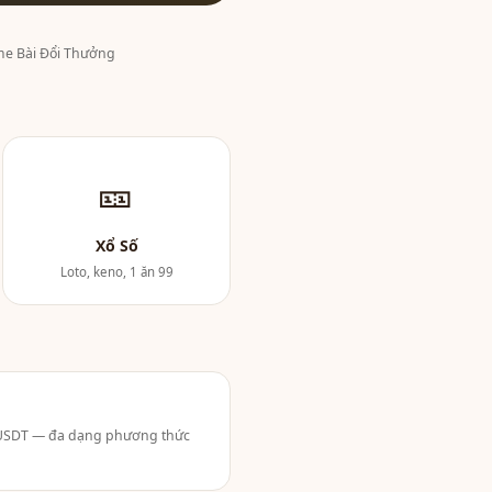
e Bài Đổi Thưởng
🎫
Xổ Số
Loto, keno, 1 ăn 99
 USDT — đa dạng phương thức