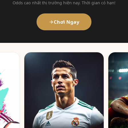
Odds cao nhất thị trường hiện nay. Thời gian có hạn!
Chơi Ngay