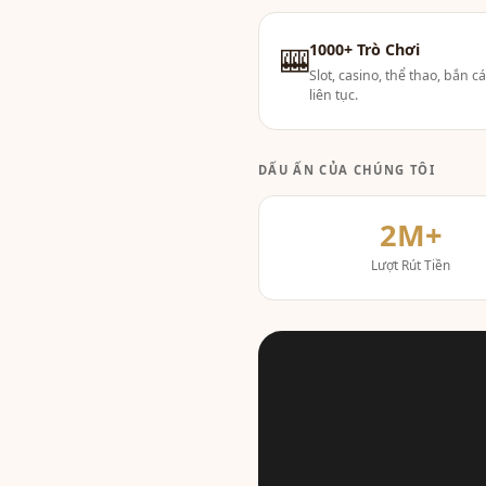
1000+ Trò Chơi
🎰
Slot, casino, thể thao, bắn 
liên tục.
DẤU ẤN CỦA CHÚNG TÔI
2M+
Lượt Rút Tiền