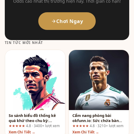
Odds cao nhất thị trường hiện nay. Thời gian có hạn!
Chơi Ngay
TIN TỨC MỚI NHẤT
So sánh biểu đồ thống kê
Cẩm nang phòng bài
quá khứ theo chu kỳ:
okfunn.io: Sức chứa bàn
Hướng dẫn lựa chọn cho
chơi và tốc độ mỗi vòng
★★★★★
4.8 · 3400+ lượt xem
★★★★★
4.8 · 3210+ lượt xem
người mới, người chơi
được đánh giá thực tế ra
Xem Chi Tiết →
Xem Chi Tiết →