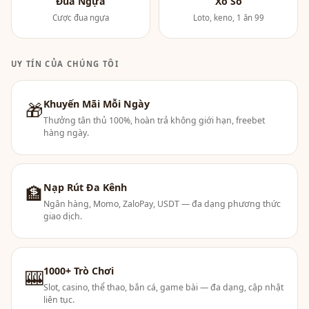
Đua Ngựa
Xổ Số
Cược đua ngựa
Loto, keno, 1 ăn 99
UY TÍN CỦA CHÚNG TÔI
Khuyến Mãi Mỗi Ngày
🎁
Thưởng tân thủ 100%, hoàn trả không giới hạn, freebet
hàng ngày.
Nạp Rút Đa Kênh
🏦
Ngân hàng, Momo, ZaloPay, USDT — đa dạng phương thức
giao dịch.
1000+ Trò Chơi
🎰
Slot, casino, thể thao, bắn cá, game bài — đa dạng, cập nhật
liên tục.