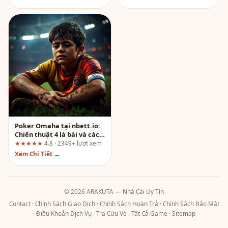
thường xuyên và người cần
sao?
tốc độ
Poker Omaha tại nbett.io:
Chiến thuật 4 lá bài và cách
chọn bài đợi chuẩn cho
★★★★★
4.8 · 2349+ lượt xem
người mới
Xem Chi Tiết →
© 2026 ARAKUTA — Nhà Cái Uy Tín
Contact
·
Chính Sách Giao Dịch
·
Chính Sách Hoàn Trả
·
Chính Sách Bảo Mật
·
Điều Khoản Dịch Vụ
·
Tra Cứu Vé
·
Tất Cả Game
·
Sitemap