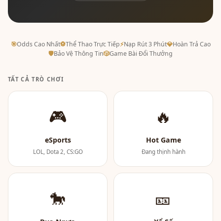
🎯
Odds Cao Nhất
⚽
Thể Thao Trực Tiếp
⚡
Nạp Rút 3 Phút
💎
Hoàn Trả Cao
🛡
Bảo Vệ Thông Tin
🎲
Game Bài Đổi Thưởng
TẤT CẢ TRÒ CHƠI
🎮
🔥
eSports
Hot Game
LOL, Dota 2, CS:GO
Đang thịnh hành
🐎
🎫