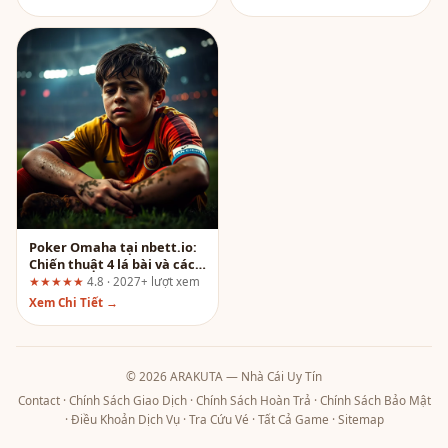
thường xuyên và người cần
sao?
tốc độ
Poker Omaha tại nbett.io:
Chiến thuật 4 lá bài và cách
chọn bài đợi chuẩn cho
★★★★★
4.8 · 2027+ lượt xem
người mới
Xem Chi Tiết →
© 2026 ARAKUTA — Nhà Cái Uy Tín
Contact
·
Chính Sách Giao Dịch
·
Chính Sách Hoàn Trả
·
Chính Sách Bảo Mật
·
Điều Khoản Dịch Vụ
·
Tra Cứu Vé
·
Tất Cả Game
·
Sitemap