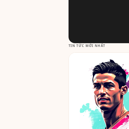
TIN TỨC MỚI NHẤT