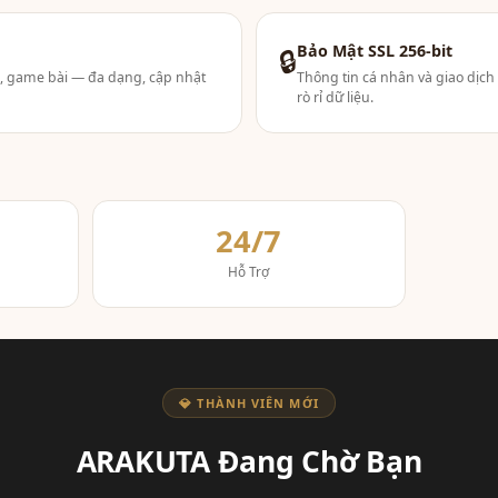
Bảo Mật SSL 256-bit
🔒
cá, game bài — đa dạng, cập nhật
Thông tin cá nhân và giao dịch
rò rỉ dữ liệu.
24/7
Hỗ Trợ
💎 THÀNH VIÊN MỚI
ARAKUTA Đang Chờ Bạn