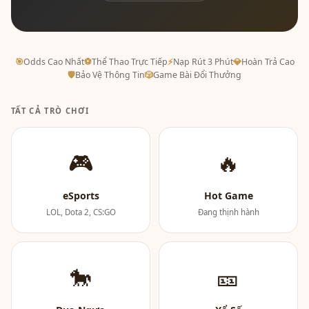
🎯
Odds Cao Nhất
⚽
Thể Thao Trực Tiếp
⚡
Nạp Rút 3 Phút
💎
Hoàn Trả Cao
🛡
Bảo Vệ Thông Tin
🎲
Game Bài Đổi Thưởng
TẤT CẢ TRÒ CHƠI
🎮
🔥
eSports
Hot Game
LOL, Dota 2, CS:GO
Đang thịnh hành
🐎
🎫