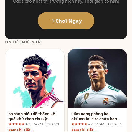
Odds cao nhất thị trường hiện nay. Thời gian có hạn!
Chơi Ngay
TIN TỨC MỚI NHẤT
So sánh biểu đồ thống kê
Cẩm nang phòng bài
quá khứ theo chu kỳ:
okfunn.io: Sức chứa bàn
Hướng dẫn lựa chọn cho
chơi và tốc độ mỗi vòng
★★★★★
4.8 · 2475+ lượt xem
★★★★★
4.8 · 2148+ lượt xem
người mới, người chơi
được đánh giá thực tế ra
Xem Chi Tiết →
Xem Chi Tiết →