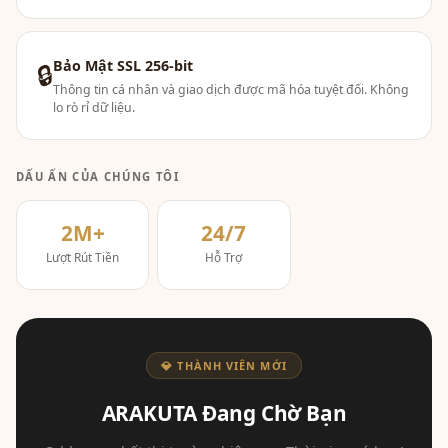
Bảo Mật SSL 256-bit
🔒
Thông tin cá nhân và giao dịch được mã hóa tuyệt đối. Không
lo rò rỉ dữ liệu.
DẤU ẤN CỦA CHÚNG TÔI
2M+
24/7
Lượt Rút Tiền
Hỗ Trợ
💎 THÀNH VIÊN MỚI
ARAKUTA Đang Chờ Bạn