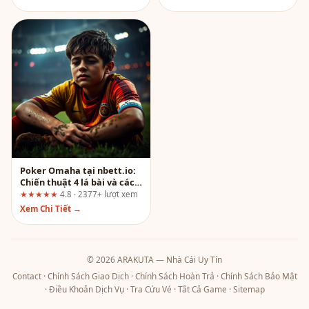
thường xuyên và người cần
sao?
tốc độ
Poker Omaha tại nbett.io:
Chiến thuật 4 lá bài và cách
chọn bài đợi chuẩn cho
★★★★★
4.8 · 2377+ lượt xem
người mới
Xem Chi Tiết →
© 2026 ARAKUTA — Nhà Cái Uy Tín
Contact
·
Chính Sách Giao Dịch
·
Chính Sách Hoàn Trả
·
Chính Sách Bảo Mật
·
Điều Khoản Dịch Vụ
·
Tra Cứu Vé
·
Tất Cả Game
·
Sitemap