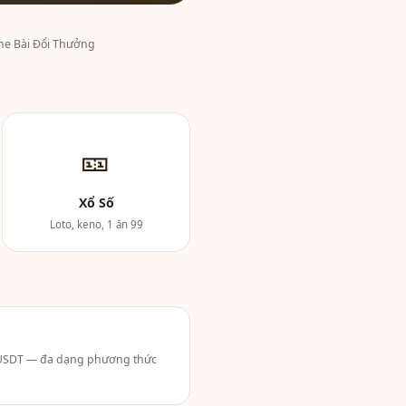
e Bài Đổi Thưởng
🎫
Xổ Số
Loto, keno, 1 ăn 99
 USDT — đa dạng phương thức