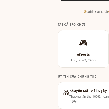
🎯
Odds Cao Nhất
TẤT CẢ TRÒ CHƠI
🎮
eSports
LOL, Dota 2, CS:GO
UY TÍN CỦA CHÚNG TÔI
Khuyến Mãi Mỗi Ngày
🎁
Thưởng tân thủ 100%, hoàn 
ngày.