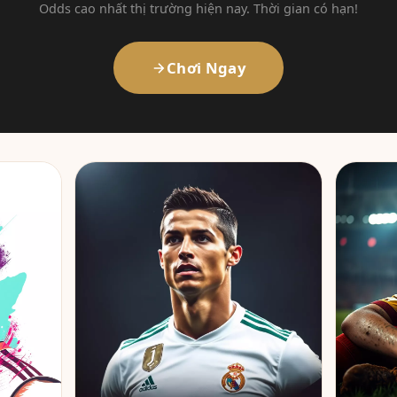
Odds cao nhất thị trường hiện nay. Thời gian có hạn!
Chơi Ngay