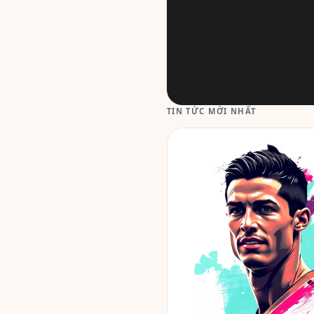
TIN TỨC MỚI NHẤT