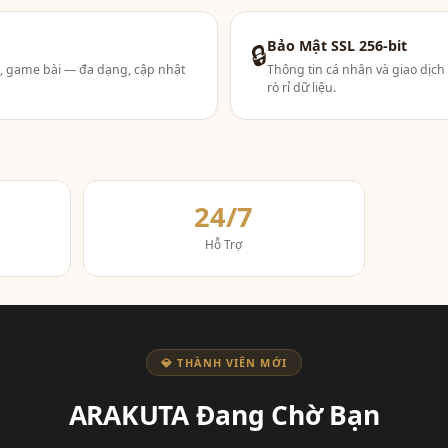
Bảo Mật SSL 256-bit
🔒
cá, game bài — đa dạng, cập nhật
Thông tin cá nhân và giao dịch
rò rỉ dữ liệu.
24/7
Hỗ Trợ
💎 THÀNH VIÊN MỚI
ARAKUTA Đang Chờ Bạn