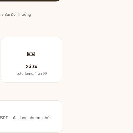
e Bài Đổi Thưởng
🎫
Xổ Số
Loto, keno, 1 ăn 99
 USDT — đa dạng phương thức