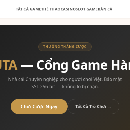
TẤT CẢ GAME
THỂ THAO
CASINO
SLOT GAME
BẮN CÁ
THƯỞNG THẮNG CƯỢC
UTA
— Cổng Game Hà
Nhà cái Chuyên nghiệp cho người chơi Việt. Bảo mật
SSL 256-bit — không lo bị chặn.
Chơi Cược Ngay
Tất Cả Trò Chơi →