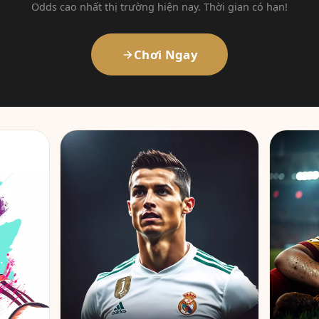
Odds cao nhất thị trường hiện nay. Thời gian có hạn!
Chơi Ngay