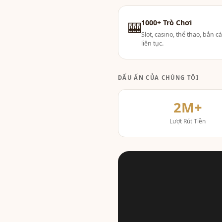
1000+ Trò Chơi
🎰
Slot, casino, thể thao, bắn 
liên tục.
DẤU ẤN CỦA CHÚNG TÔI
2M+
Lượt Rút Tiền