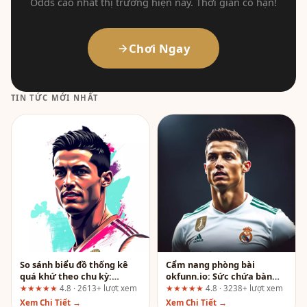
Odds cao nhất thị trường hiện nay. Thời gian có hạn!
Chơi Ngay
TIN TỨC MỚI NHẤT
So sánh biểu đồ thống kê
Cẩm nang phòng bài
quá khứ theo chu kỳ:
okfunn.io: Sức chứa bàn
Hướng dẫn lựa chọn cho
chơi và tốc độ mỗi vòng
★★★★★
4.8 · 2613+ lượt xem
★★★★★
4.8 · 3238+ lượt xem
người mới, người chơi
được đánh giá thực tế ra
Xem Chi Tiết →
Xem Chi Tiết →