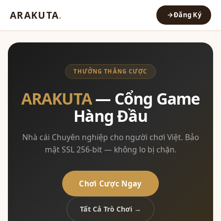
ARAKUTA
.
Đăng Ký
THƯỞNG THẮNG CƯỢC
ARAKUTA
— Cổng Game
Hàng Đầu
Nhà cái Chuyên nghiệp cho người chơi Việt. Bảo
mật SSL 256-bit — không lo bị chặn.
Chơi Cược Ngay
Tất Cả Trò Chơi →