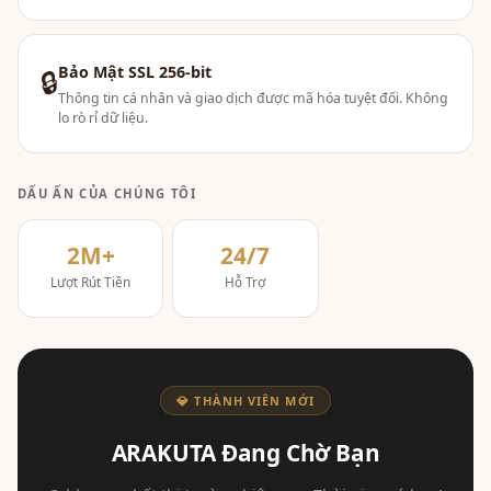
Bảo Mật SSL 256-bit
🔒
Thông tin cá nhân và giao dịch được mã hóa tuyệt đối. Không
lo rò rỉ dữ liệu.
DẤU ẤN CỦA CHÚNG TÔI
2M+
24/7
Lượt Rút Tiền
Hỗ Trợ
💎 THÀNH VIÊN MỚI
ARAKUTA Đang Chờ Bạn