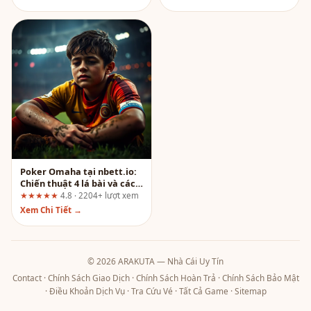
thường xuyên và người cần
sao?
tốc độ
Poker Omaha tại nbett.io:
Chiến thuật 4 lá bài và cách
chọn bài đợi chuẩn cho
★★★★★
4.8 · 2204+ lượt xem
người mới
Xem Chi Tiết →
© 2026 ARAKUTA — Nhà Cái Uy Tín
Contact
·
Chính Sách Giao Dịch
·
Chính Sách Hoàn Trả
·
Chính Sách Bảo Mật
·
Điều Khoản Dịch Vụ
·
Tra Cứu Vé
·
Tất Cả Game
·
Sitemap