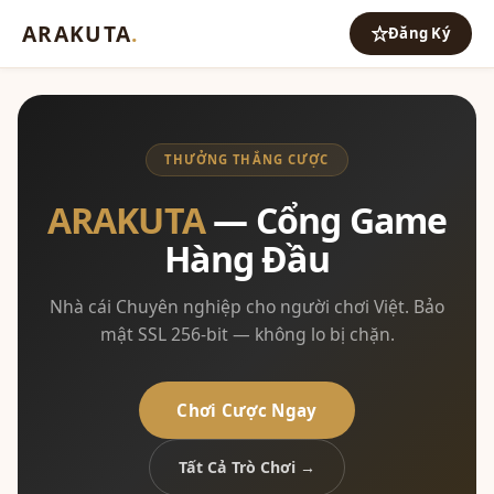
ARAKUTA
.
Đăng Ký
THƯỞNG THẮNG CƯỢC
ARAKUTA
— Cổng Game
Hàng Đầu
Nhà cái Chuyên nghiệp cho người chơi Việt. Bảo
mật SSL 256-bit — không lo bị chặn.
Chơi Cược Ngay
Tất Cả Trò Chơi →