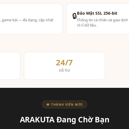
Bảo Mật SSL 256-bit
🔒
cá, game bài — đa dạng, cập nhật
Thông tin cá nhân và giao dịch
rò rỉ dữ liệu.
24/7
Hỗ Trợ
💎 THÀNH VIÊN MỚI
ARAKUTA Đang Chờ Bạn