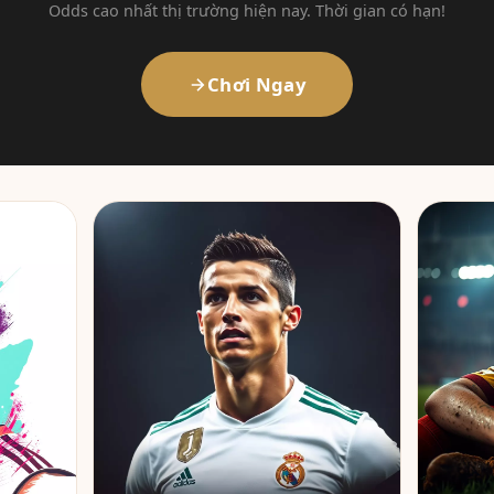
Odds cao nhất thị trường hiện nay. Thời gian có hạn!
Chơi Ngay