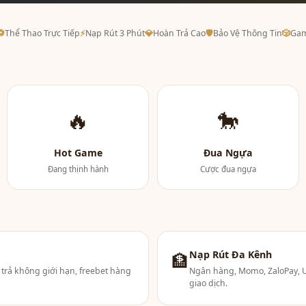
⚽
Thể Thao Trực Tiếp
⚡
Nạp Rút 3 Phút
💎
Hoàn Trả Cao
🛡
Bảo Vệ Thông Tin
🎲
Gam
🔥
🐎
Hot Game
Đua Ngựa
Đang thịnh hành
Cược đua ngựa
Nạp Rút Đa Kênh
🏦
trả không giới hạn, freebet hàng
Ngân hàng, Momo, ZaloPay,
giao dịch.