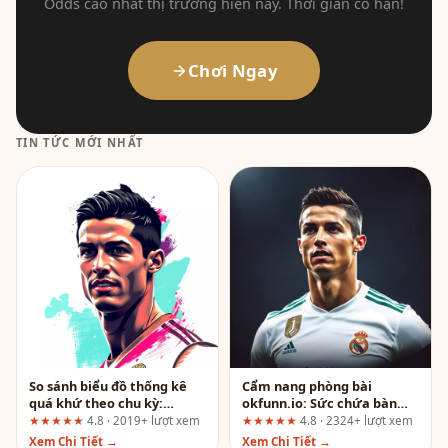
Odds cao nhất thị trường hiện nay. Thời gian có hạn!
Chơi Ngay
TIN TỨC MỚI NHẤT
So sánh biểu đồ thống kê
Cẩm nang phòng bài
quá khứ theo chu kỳ:
okfunn.io: Sức chứa bàn
Hướng dẫn lựa chọn cho
chơi và tốc độ mỗi vòng
★★★★★
4.8 · 2019+ lượt xem
★★★★★
4.8 · 2324+ lượt xem
người mới, người chơi
được đánh giá thực tế ra
Xem Chi Tiết →
Xem Chi Tiết →