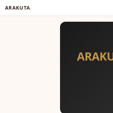
ARAKUTA
.
ARAK