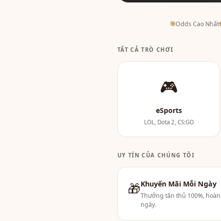
🎯
Odds Cao Nhất
TẤT CẢ TRÒ CHƠI
🎮
eSports
LOL, Dota 2, CS:GO
UY TÍN CỦA CHÚNG TÔI
Khuyến Mãi Mỗi Ngày
🎁
Thưởng tân thủ 100%, hoàn 
ngày.