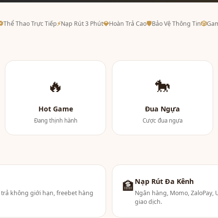
⚽
Thể Thao Trực Tiếp
⚡
Nạp Rút 3 Phút
💎
Hoàn Trả Cao
🛡
Bảo Vệ Thông Tin
🎲
Gam
🔥
🐎
Hot Game
Đua Ngựa
Đang thịnh hành
Cược đua ngựa
Nạp Rút Đa Kênh
🏦
trả không giới hạn, freebet hàng
Ngân hàng, Momo, ZaloPay,
giao dịch.