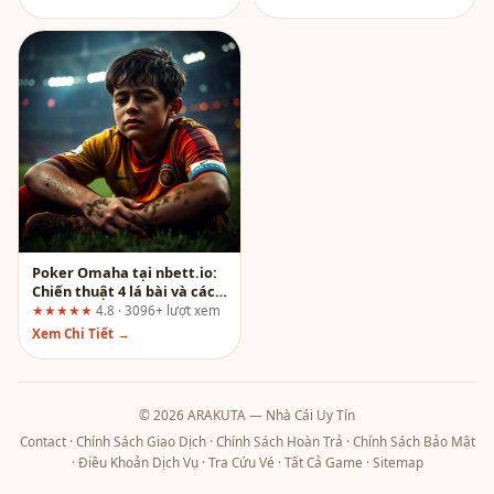
thường xuyên và người cần
sao?
tốc độ
Poker Omaha tại nbett.io:
Chiến thuật 4 lá bài và cách
chọn bài đợi chuẩn cho
★★★★★
4.8 · 3096+ lượt xem
người mới
Xem Chi Tiết →
© 2026 ARAKUTA — Nhà Cái Uy Tín
Contact
·
Chính Sách Giao Dịch
·
Chính Sách Hoàn Trả
·
Chính Sách Bảo Mật
·
Điều Khoản Dịch Vụ
·
Tra Cứu Vé
·
Tất Cả Game
·
Sitemap