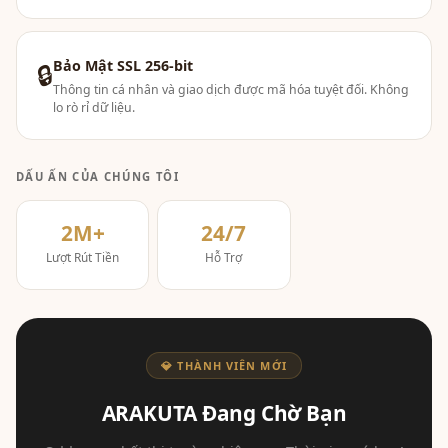
Bảo Mật SSL 256-bit
🔒
Thông tin cá nhân và giao dịch được mã hóa tuyệt đối. Không
lo rò rỉ dữ liệu.
DẤU ẤN CỦA CHÚNG TÔI
2M+
24/7
Lượt Rút Tiền
Hỗ Trợ
💎 THÀNH VIÊN MỚI
ARAKUTA Đang Chờ Bạn