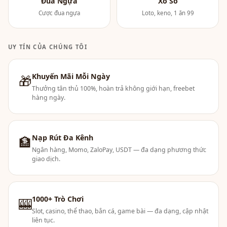
Đua Ngựa
Xổ Số
Cược đua ngựa
Loto, keno, 1 ăn 99
UY TÍN CỦA CHÚNG TÔI
Khuyến Mãi Mỗi Ngày
🎁
Thưởng tân thủ 100%, hoàn trả không giới hạn, freebet
hàng ngày.
Nạp Rút Đa Kênh
🏦
Ngân hàng, Momo, ZaloPay, USDT — đa dạng phương thức
giao dịch.
1000+ Trò Chơi
🎰
Slot, casino, thể thao, bắn cá, game bài — đa dạng, cập nhật
liên tục.