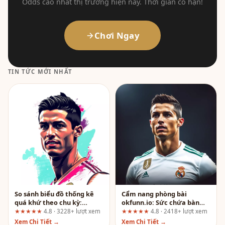
Odds cao nhất thị trường hiện nay. Thời gian có hạn!
Chơi Ngay
TIN TỨC MỚI NHẤT
So sánh biểu đồ thống kê
Cẩm nang phòng bài
quá khứ theo chu kỳ:
okfunn.io: Sức chứa bàn
Hướng dẫn lựa chọn cho
chơi và tốc độ mỗi vòng
★★★★★
4.8 · 3228+ lượt xem
★★★★★
4.8 · 2418+ lượt xem
người mới, người chơi
được đánh giá thực tế ra
Xem Chi Tiết →
Xem Chi Tiết →