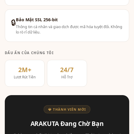
Bảo Mật SSL 256-bit
🔒
Thông tin cá nhân và giao dịch được mã hóa tuyệt đối. Không
lo rò rỉ dữ liệu.
DẤU ẤN CỦA CHÚNG TÔI
2M+
24/7
Lượt Rút Tiền
Hỗ Trợ
💎 THÀNH VIÊN MỚI
ARAKUTA Đang Chờ Bạn