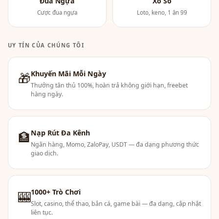
Đua Ngựa
Xổ Số
Cược đua ngựa
Loto, keno, 1 ăn 99
UY TÍN CỦA CHÚNG TÔI
Khuyến Mãi Mỗi Ngày
🎁
Thưởng tân thủ 100%, hoàn trả không giới hạn, freebet
hàng ngày.
Nạp Rút Đa Kênh
🏦
Ngân hàng, Momo, ZaloPay, USDT — đa dạng phương thức
giao dịch.
1000+ Trò Chơi
🎰
Slot, casino, thể thao, bắn cá, game bài — đa dạng, cập nhật
liên tục.