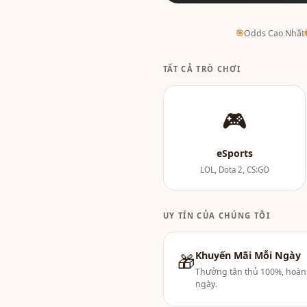
🎯
Odds Cao Nhất
TẤT CẢ TRÒ CHƠI
🎮
eSports
LOL, Dota 2, CS:GO
UY TÍN CỦA CHÚNG TÔI
Khuyến Mãi Mỗi Ngày
🎁
Thưởng tân thủ 100%, hoàn 
ngày.