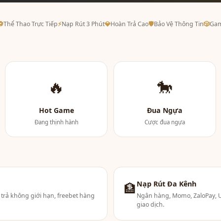
⚽
Thể Thao Trực Tiếp
⚡
Nạp Rút 3 Phút
💎
Hoàn Trả Cao
🛡
Bảo Vệ Thông Tin
🎲
Gam
🔥
🐎
Hot Game
Đua Ngựa
Đang thịnh hành
Cược đua ngựa
Nạp Rút Đa Kênh
🏦
trả không giới hạn, freebet hàng
Ngân hàng, Momo, ZaloPay,
giao dịch.