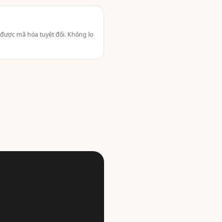
 được mã hóa tuyệt đối. Không lo