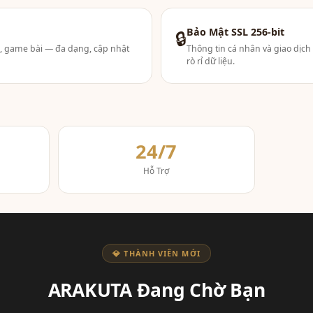
Bảo Mật SSL 256-bit
🔒
cá, game bài — đa dạng, cập nhật
Thông tin cá nhân và giao dịch
rò rỉ dữ liệu.
24/7
Hỗ Trợ
💎 THÀNH VIÊN MỚI
ARAKUTA Đang Chờ Bạn