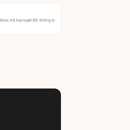
 được mã hóa tuyệt đối. Không lo