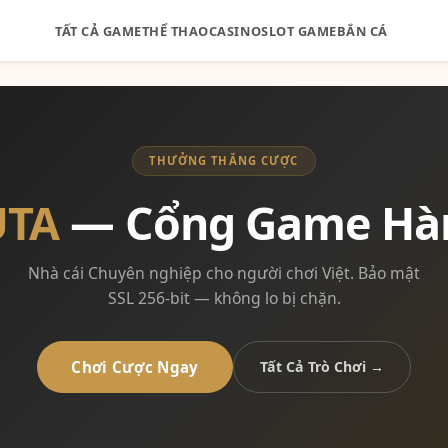
TẤT CẢ GAME
THỂ THAO
CASINO
SLOT GAME
BẮN CÁ
THƯỞNG THẮNG CƯỢC
UTA
— Cổng Game Hà
Nhà cái Chuyên nghiệp cho người chơi Việt. Bảo mật
SSL 256-bit — không lo bị chặn.
Chơi Cược Ngay
Tất Cả Trò Chơi →