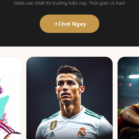
Odds cao nhất thị trường hiện nay. Thời gian có hạn!
Chơi Ngay