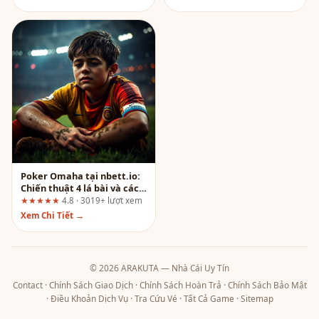
thường xuyên và người cần
sao?
tốc độ
Poker Omaha tại nbett.io:
Chiến thuật 4 lá bài và cách
chọn bài đợi chuẩn cho
★★★★★
4.8 · 3019+ lượt xem
người mới
Xem Chi Tiết →
© 2026 ARAKUTA — Nhà Cái Uy Tín
Contact
·
Chính Sách Giao Dịch
·
Chính Sách Hoàn Trả
·
Chính Sách Bảo Mật
·
Điều Khoản Dịch Vụ
·
Tra Cứu Vé
·
Tất Cả Game
·
Sitemap