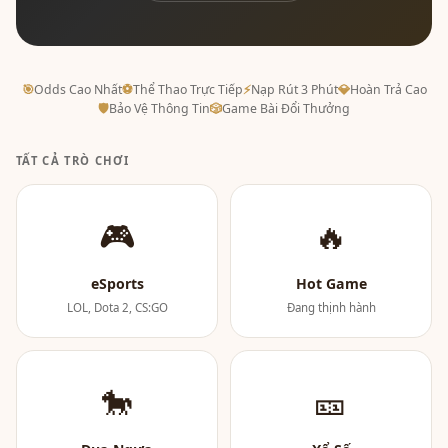
🎯
Odds Cao Nhất
⚽
Thể Thao Trực Tiếp
⚡
Nạp Rút 3 Phút
💎
Hoàn Trả Cao
🛡
Bảo Vệ Thông Tin
🎲
Game Bài Đổi Thưởng
TẤT CẢ TRÒ CHƠI
🎮
🔥
eSports
Hot Game
LOL, Dota 2, CS:GO
Đang thịnh hành
🐎
🎫