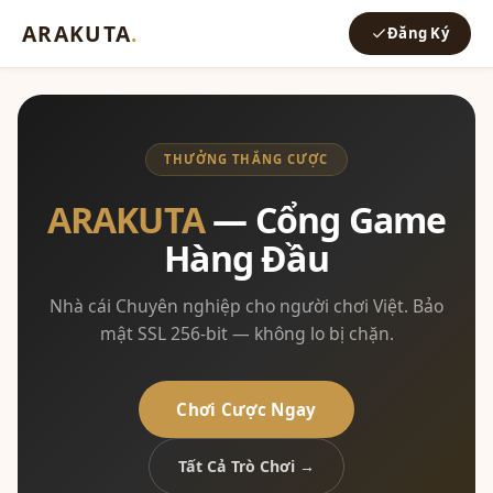
ARAKUTA
.
Đăng Ký
THƯỞNG THẮNG CƯỢC
ARAKUTA
— Cổng Game
Hàng Đầu
Nhà cái Chuyên nghiệp cho người chơi Việt. Bảo
mật SSL 256-bit — không lo bị chặn.
Chơi Cược Ngay
Tất Cả Trò Chơi →