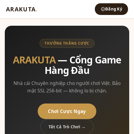
ARAKUTA
.
Đăng Ký
THƯỞNG THẮNG CƯỢC
ARAKUTA
— Cổng Game
Hàng Đầu
Nhà cái Chuyên nghiệp cho người chơi Việt. Bảo
mật SSL 256-bit — không lo bị chặn.
Chơi Cược Ngay
Tất Cả Trò Chơi →