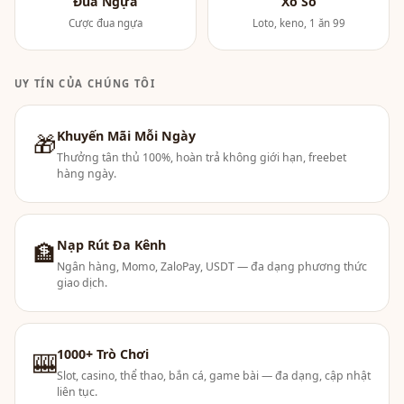
Đua Ngựa
Xổ Số
Cược đua ngựa
Loto, keno, 1 ăn 99
UY TÍN CỦA CHÚNG TÔI
Khuyến Mãi Mỗi Ngày
🎁
Thưởng tân thủ 100%, hoàn trả không giới hạn, freebet
hàng ngày.
Nạp Rút Đa Kênh
🏦
Ngân hàng, Momo, ZaloPay, USDT — đa dạng phương thức
giao dịch.
1000+ Trò Chơi
🎰
Slot, casino, thể thao, bắn cá, game bài — đa dạng, cập nhật
liên tục.