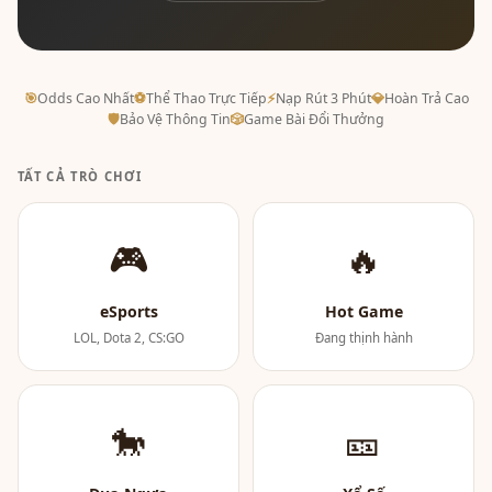
🎯
Odds Cao Nhất
⚽
Thể Thao Trực Tiếp
⚡
Nạp Rút 3 Phút
💎
Hoàn Trả Cao
🛡
Bảo Vệ Thông Tin
🎲
Game Bài Đổi Thưởng
TẤT CẢ TRÒ CHƠI
🎮
🔥
eSports
Hot Game
LOL, Dota 2, CS:GO
Đang thịnh hành
🐎
🎫