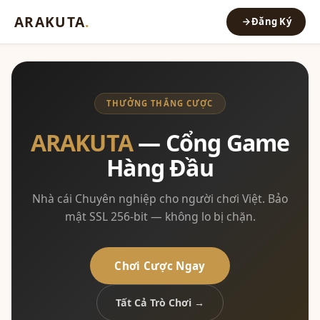
ARAKUTA
.
Đăng Ký
THƯỞNG THẮNG CƯỢC
ARAKUTA
— Cổng Game
Hàng Đầu
Nhà cái Chuyên nghiệp cho người chơi Việt. Bảo
mật SSL 256-bit — không lo bị chặn.
Chơi Cược Ngay
Tất Cả Trò Chơi →