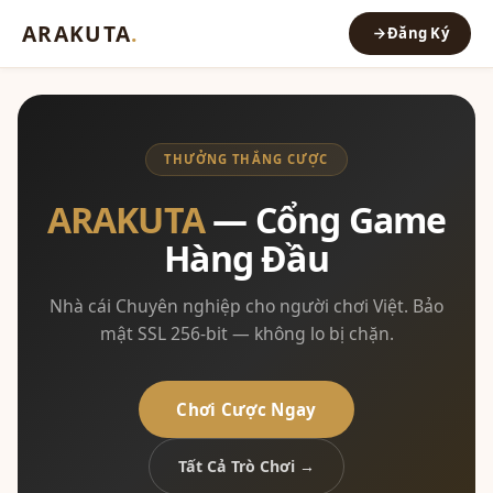
ARAKUTA
.
Đăng Ký
THƯỞNG THẮNG CƯỢC
ARAKUTA
— Cổng Game
Hàng Đầu
Nhà cái Chuyên nghiệp cho người chơi Việt. Bảo
mật SSL 256-bit — không lo bị chặn.
Chơi Cược Ngay
Tất Cả Trò Chơi →