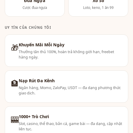
Đua Ngựa
Xổ Số
Cược đua ngựa
Loto, keno, 1 ăn 99
UY TÍN CỦA CHÚNG TÔI
Khuyến Mãi Mỗi Ngày
🎁
Thưởng tân thủ 100%, hoàn trả không giới hạn, freebet
hàng ngày.
Nạp Rút Đa Kênh
🏦
Ngân hàng, Momo, ZaloPay, USDT — đa dạng phương thức
giao dịch.
1000+ Trò Chơi
🎰
Slot, casino, thể thao, bắn cá, game bài — đa dạng, cập nhật
liên tục.