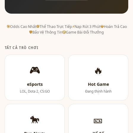
🎯
Odds Cao Nhất
⚽
Thể Thao Trực Tiếp
⚡
Nạp Rút 3 Phút
💎
Hoàn Trả Cao
🛡
Bảo Vệ Thông Tin
🎲
Game Bài Đổi Thưởng
TẤT CẢ TRÒ CHƠI
🎮
🔥
eSports
Hot Game
LOL, Dota 2, CS:GO
Đang thịnh hành
🐎
🎫