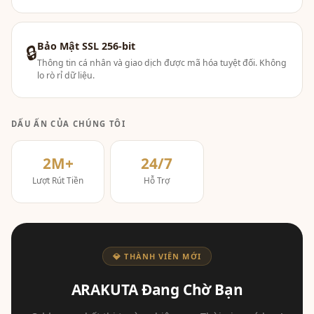
Bảo Mật SSL 256-bit
🔒
Thông tin cá nhân và giao dịch được mã hóa tuyệt đối. Không
lo rò rỉ dữ liệu.
DẤU ẤN CỦA CHÚNG TÔI
2M+
24/7
Lượt Rút Tiền
Hỗ Trợ
💎 THÀNH VIÊN MỚI
ARAKUTA Đang Chờ Bạn