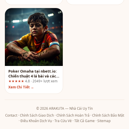
thường xuyên và người cần
sao?
tốc độ
Poker Omaha tại nbett.io:
Chiến thuật 4 lá bài và cách
chọn bài đợi chuẩn cho
★★★★★
4.8 · 2049+ lượt xem
người mới
Xem Chi Tiết →
© 2026 ARAKUTA — Nhà Cái Uy Tín
Contact
·
Chính Sách Giao Dịch
·
Chính Sách Hoàn Trả
·
Chính Sách Bảo Mật
·
Điều Khoản Dịch Vụ
·
Tra Cứu Vé
·
Tất Cả Game
·
Sitemap