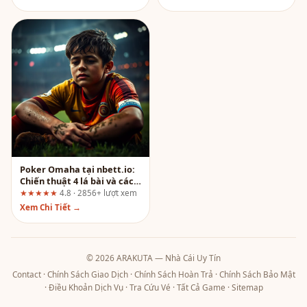
thường xuyên và người cần
sao?
tốc độ
Poker Omaha tại nbett.io:
Chiến thuật 4 lá bài và cách
chọn bài đợi chuẩn cho
★★★★★
4.8 · 2856+ lượt xem
người mới
Xem Chi Tiết →
© 2026 ARAKUTA — Nhà Cái Uy Tín
Contact
·
Chính Sách Giao Dịch
·
Chính Sách Hoàn Trả
·
Chính Sách Bảo Mật
·
Điều Khoản Dịch Vụ
·
Tra Cứu Vé
·
Tất Cả Game
·
Sitemap