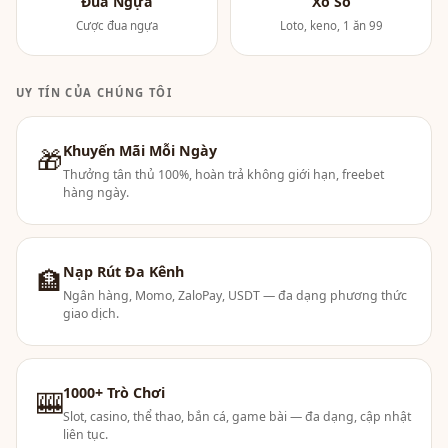
Đua Ngựa
Xổ Số
Cược đua ngựa
Loto, keno, 1 ăn 99
UY TÍN CỦA CHÚNG TÔI
Khuyến Mãi Mỗi Ngày
🎁
Thưởng tân thủ 100%, hoàn trả không giới hạn, freebet
hàng ngày.
Nạp Rút Đa Kênh
🏦
Ngân hàng, Momo, ZaloPay, USDT — đa dạng phương thức
giao dịch.
1000+ Trò Chơi
🎰
Slot, casino, thể thao, bắn cá, game bài — đa dạng, cập nhật
liên tục.