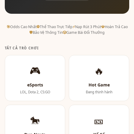
🎯
Odds Cao Nhất
⚽
Thể Thao Trực Tiếp
⚡
Nạp Rút 3 Phút
💎
Hoàn Trả Cao
🛡
Bảo Vệ Thông Tin
🎲
Game Bài Đổi Thưởng
TẤT CẢ TRÒ CHƠI
🎮
🔥
eSports
Hot Game
LOL, Dota 2, CS:GO
Đang thịnh hành
🐎
🎫