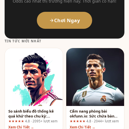
Odds cao nhất thị trường hiện nay. Thời gian có hạn!
Chơi Ngay
TIN TỨC MỚI NHẤT
So sánh biểu đồ thống kê
Cẩm nang phòng bài
quá khứ theo chu kỳ:
okfunn.io: Sức chứa bàn
Hướng dẫn lựa chọn cho
chơi và tốc độ mỗi vòng
★★★★★
4.8 · 2095+ lượt xem
★★★★★
4.8 · 2044+ lượt xem
người mới, người chơi
được đánh giá thực tế ra
Xem Chi Tiết →
Xem Chi Tiết →