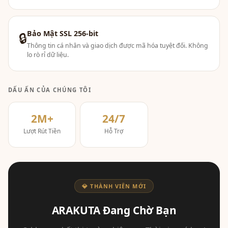
Bảo Mật SSL 256-bit
🔒
Thông tin cá nhân và giao dịch được mã hóa tuyệt đối. Không
lo rò rỉ dữ liệu.
DẤU ẤN CỦA CHÚNG TÔI
2M+
24/7
Lượt Rút Tiền
Hỗ Trợ
💎 THÀNH VIÊN MỚI
ARAKUTA Đang Chờ Bạn