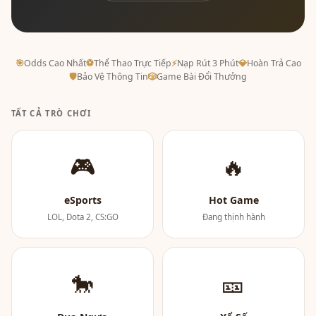
🎯
Odds Cao Nhất
⚽
Thể Thao Trực Tiếp
⚡
Nạp Rút 3 Phút
💎
Hoàn Trả Cao
🛡
Bảo Vệ Thông Tin
🎲
Game Bài Đổi Thưởng
TẤT CẢ TRÒ CHƠI
🎮
🔥
eSports
Hot Game
LOL, Dota 2, CS:GO
Đang thịnh hành
🐎
🎫