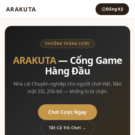
ARAKUTA
.
Đăng Ký
THƯỞNG THẮNG CƯỢC
ARAKUTA
— Cổng Game
Hàng Đầu
Nhà cái Chuyên nghiệp cho người chơi Việt. Bảo
mật SSL 256-bit — không lo bị chặn.
Chơi Cược Ngay
Tất Cả Trò Chơi →