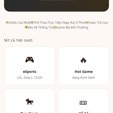
🎯
Odds Cao Nhất
⚽
Thể Thao Trực Tiếp
⚡
Nạp Rút 3 Phút
💎
Hoàn Trả Cao
🛡
Bảo Vệ Thông Tin
🎲
Game Bài Đổi Thưởng
TẤT CẢ TRÒ CHƠI
🎮
🔥
eSports
Hot Game
LOL, Dota 2, CS:GO
Đang thịnh hành
🐎
🎫