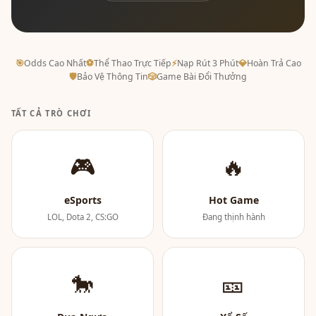
🎯
Odds Cao Nhất
⚽
Thể Thao Trực Tiếp
⚡
Nạp Rút 3 Phút
💎
Hoàn Trả Cao
🛡
Bảo Vệ Thông Tin
🎲
Game Bài Đổi Thưởng
TẤT CẢ TRÒ CHƠI
🎮
🔥
eSports
Hot Game
LOL, Dota 2, CS:GO
Đang thịnh hành
🐎
🎫