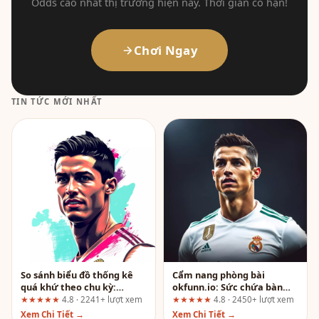
Odds cao nhất thị trường hiện nay. Thời gian có hạn!
Chơi Ngay
TIN TỨC MỚI NHẤT
So sánh biểu đồ thống kê
Cẩm nang phòng bài
quá khứ theo chu kỳ:
okfunn.io: Sức chứa bàn
Hướng dẫn lựa chọn cho
chơi và tốc độ mỗi vòng
★★★★★
4.8 · 2241+ lượt xem
★★★★★
4.8 · 2450+ lượt xem
người mới, người chơi
được đánh giá thực tế ra
Xem Chi Tiết →
Xem Chi Tiết →