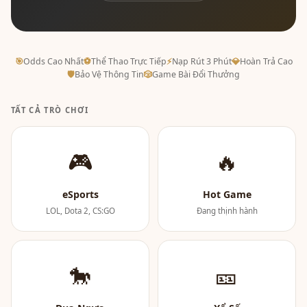
🎯
Odds Cao Nhất
⚽
Thể Thao Trực Tiếp
⚡
Nạp Rút 3 Phút
💎
Hoàn Trả Cao
🛡
Bảo Vệ Thông Tin
🎲
Game Bài Đổi Thưởng
TẤT CẢ TRÒ CHƠI
🎮
🔥
eSports
Hot Game
LOL, Dota 2, CS:GO
Đang thịnh hành
🐎
🎫