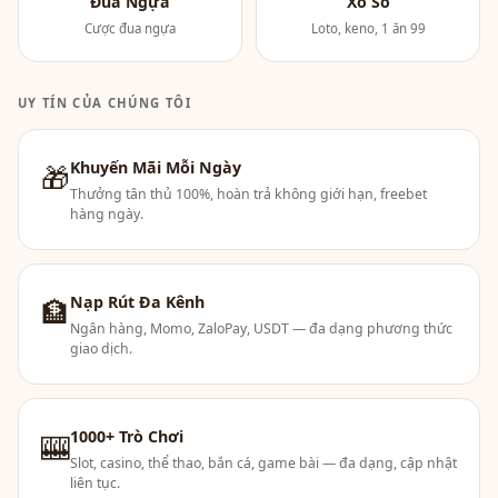
Đua Ngựa
Xổ Số
Cược đua ngựa
Loto, keno, 1 ăn 99
UY TÍN CỦA CHÚNG TÔI
Khuyến Mãi Mỗi Ngày
🎁
Thưởng tân thủ 100%, hoàn trả không giới hạn, freebet
hàng ngày.
Nạp Rút Đa Kênh
🏦
Ngân hàng, Momo, ZaloPay, USDT — đa dạng phương thức
giao dịch.
1000+ Trò Chơi
🎰
Slot, casino, thể thao, bắn cá, game bài — đa dạng, cập nhật
liên tục.