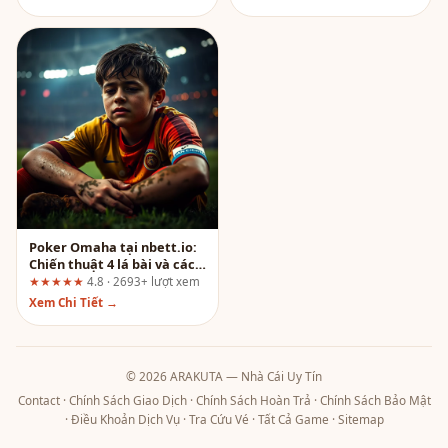
thường xuyên và người cần
sao?
tốc độ
Poker Omaha tại nbett.io:
Chiến thuật 4 lá bài và cách
chọn bài đợi chuẩn cho
★★★★★
4.8 · 2693+ lượt xem
người mới
Xem Chi Tiết →
© 2026 ARAKUTA — Nhà Cái Uy Tín
Contact
·
Chính Sách Giao Dịch
·
Chính Sách Hoàn Trả
·
Chính Sách Bảo Mật
·
Điều Khoản Dịch Vụ
·
Tra Cứu Vé
·
Tất Cả Game
·
Sitemap