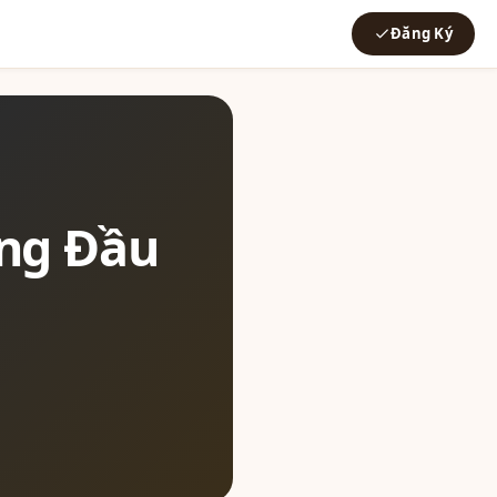
Đăng Ký
ng Đầu