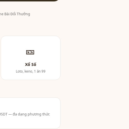
e Bài Đổi Thưởng
🎫
Xổ Số
Loto, keno, 1 ăn 99
 USDT — đa dạng phương thức