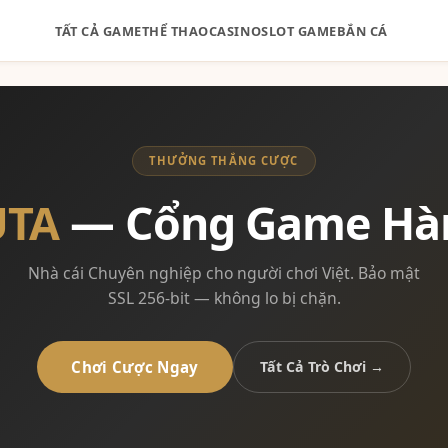
TẤT CẢ GAME
THỂ THAO
CASINO
SLOT GAME
BẮN CÁ
THƯỞNG THẮNG CƯỢC
UTA
— Cổng Game Hà
Nhà cái Chuyên nghiệp cho người chơi Việt. Bảo mật
SSL 256-bit — không lo bị chặn.
Chơi Cược Ngay
Tất Cả Trò Chơi →