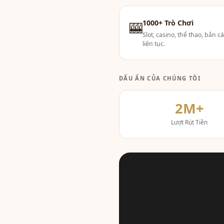
1000+ Trò Chơi
🎰
Slot, casino, thể thao, bắn 
liên tục.
DẤU ẤN CỦA CHÚNG TÔI
2M+
Lượt Rút Tiền