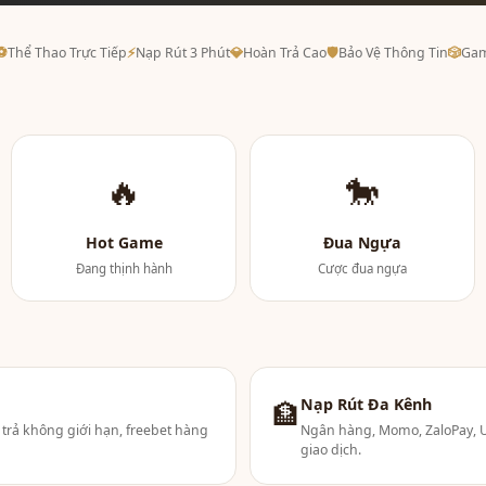
⚽
Thể Thao Trực Tiếp
⚡
Nạp Rút 3 Phút
💎
Hoàn Trả Cao
🛡
Bảo Vệ Thông Tin
🎲
Gam
🔥
🐎
Hot Game
Đua Ngựa
Đang thịnh hành
Cược đua ngựa
Nạp Rút Đa Kênh
🏦
trả không giới hạn, freebet hàng
Ngân hàng, Momo, ZaloPay,
giao dịch.