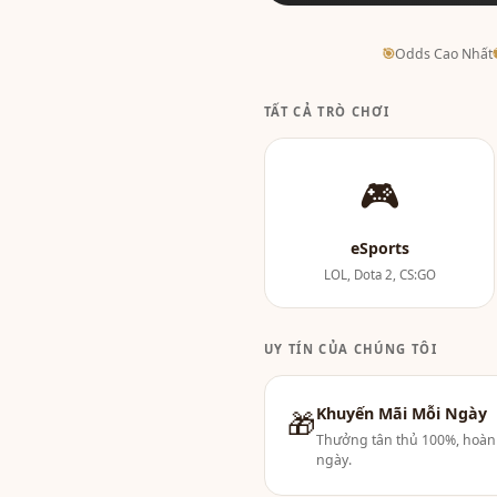
🎯
Odds Cao Nhất
TẤT CẢ TRÒ CHƠI
🎮
eSports
LOL, Dota 2, CS:GO
UY TÍN CỦA CHÚNG TÔI
Khuyến Mãi Mỗi Ngày
🎁
Thưởng tân thủ 100%, hoàn 
ngày.