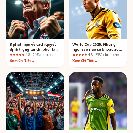
3 phát hiện về cách quyết
World Cup 2026: Những
định trọng tài chi phối tâm
ngôi sao nào sẽ khoác áo
lý người chơi – Góc nhìn từ
người hùng dân tộc?
★★★★★
4.8 · 2463+ lượt xem
★★★★★
4.8 · 2380+ lượt xem
hành trình người dùng tại
Xem Chi Tiết →
Xem Chi Tiết →
UK88