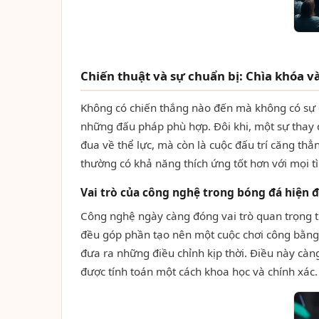
Chiến thuật và sự chuẩn bị: Chìa khóa v
Không có chiến thắng nào đến mà không có sự c
những đấu pháp phù hợp. Đôi khi, một sự thay đ
đua về thể lực, mà còn là cuộc đấu trí căng thẳ
thường có khả năng thích ứng tốt hơn với mọi t
Vai trò của công nghệ trong bóng đá hiện đ
Công nghệ ngày càng đóng vai trò quan trọng tro
đều góp phần tạo nên một cuộc chơi công bằng v
đưa ra những điều chỉnh kịp thời. Điều này càn
được tính toán một cách khoa học và chính xác.