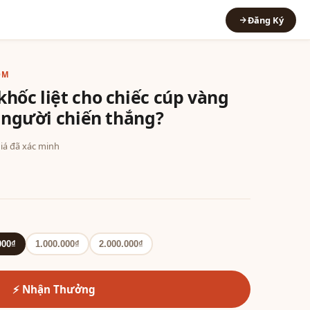
Đăng Ký
OM
khốc liệt cho chiếc cúp vàng
à người chiến thắng?
 giá đã xác minh
000₫
1.000.000₫
2.000.000₫
⚡ Nhận Thưởng