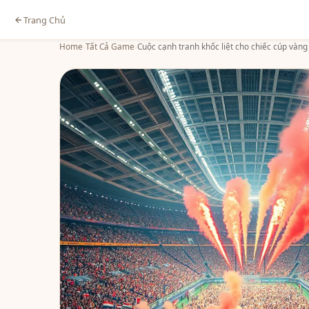
Trang Chủ
Home
›
Tất Cả Game
›
Cuộc cạnh tranh khốc liệt cho chiếc cúp vàng