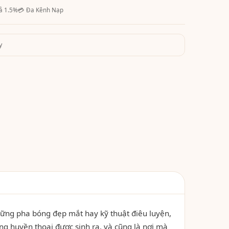
ả 1.5%
💳 Đa Kênh Nạp
y
những pha bóng đẹp mắt hay kỹ thuật điêu luyện,
ng huyền thoại được sinh ra, và cũng là nơi mà