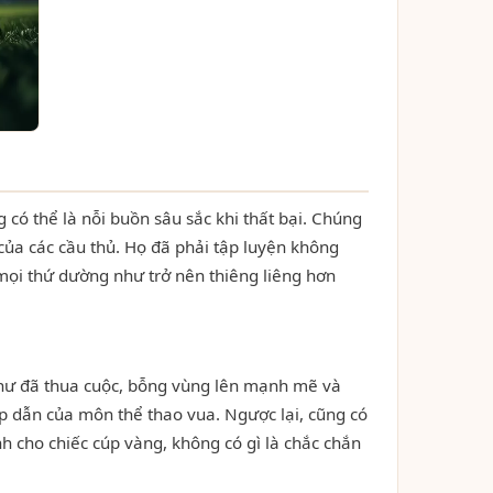
 có thể là nỗi buồn sâu sắc khi thất bại. Chúng
của các cầu thủ. Họ đã phải tập luyện không
 mọi thứ dường như trở nên thiêng liêng hơn
hư đã thua cuộc, bỗng vùng lên mạnh mẽ và
p dẫn của môn thể thao vua. Ngược lại, cũng có
h cho chiếc cúp vàng, không có gì là chắc chắn