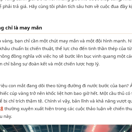
ể phải trả giá. Hãy cùng tôi phân tích sâu hơn về cuộc đua đầy 
ng chỉ là may mắn
p vàng, bạn chỉ cần một chút may mắn và một đội hình mạnh. N
ừ khâu chuẩn bị chiến thuật, thể lực cho đến tinh thần thép của 
không đồng nghĩa với việc họ sẽ bước lên bục vinh quang một cá
 chỉ bằng sự đoàn kết và một chiến lược hợp lý.
riệu con mắt đang dõi theo từng đường đi nước bước của bạn? 
hiếc cúp vàng trở nên khốc liệt hơn bao giờ hết. Một cầu thủ có
 bị chỉ trích thậm tệ. Chính vì vậy, bản lĩnh và khả năng vượt qu
88
thường xuyên xuất hiện trong các cuộc thảo luận về chiến th
u này.