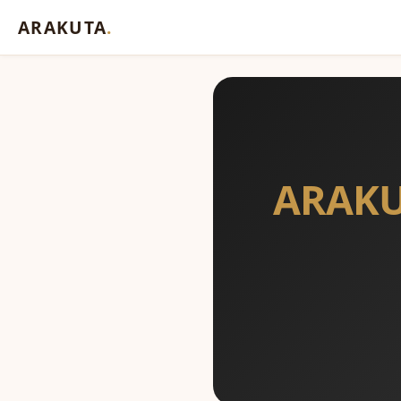
ARAKUTA
.
ARAK