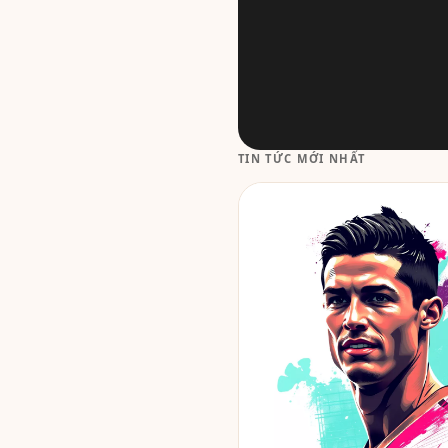
TIN TỨC MỚI NHẤT