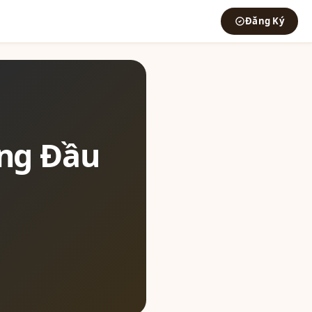
Đăng Ký
ng Đầu