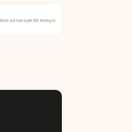
 được mã hóa tuyệt đối. Không lo