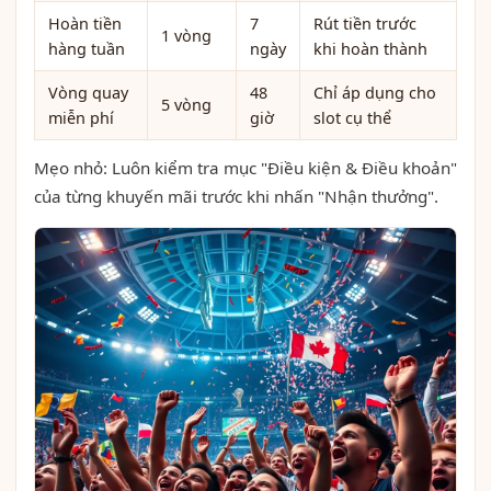
Hoàn tiền
7
Rút tiền trước
1 vòng
hàng tuần
ngày
khi hoàn thành
Vòng quay
48
Chỉ áp dụng cho
5 vòng
miễn phí
giờ
slot cụ thể
Mẹo nhỏ: Luôn kiểm tra mục "Điều kiện & Điều khoản"
của từng khuyến mãi trước khi nhấn "Nhận thưởng".