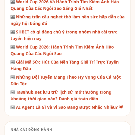
🎰
World Cup 2026 Và Hành Trình Tìm Kiếm Ánh Hào
Quang Của Các Ngôi Sao Sáng Giá Nhất
🎰
Những trận cầu nghẹt thở làm nên sức hấp dẫn của
ngày hội bóng đá
🎰
SHBET có gì đáng chú ý trong nhóm nhà cái trực
tuyến hiện nay
🎰
World Cup 2026: Hành Trình Tìm Kiếm Ánh Hào
Quang Của Các Ngôi Sao
🎰
Giải Mã Sức Hút Của Nền Tảng Giải Trí Trực Tuyến
Hàng Đầu
🎰
Những Đội Tuyển Mang Theo Hy Vọng Của Cả Một
Dân Tộc
🎰
Ta88hub.net lưu trữ lịch sử mở thưởng trong
khoảng thời gian nào? Đánh giá toàn diện
🎰
AI Agent Là Gì Và Vì Sao Đang Được Nhắc Nhiều? 🌟
NHÀ CÁI ĐỒNG HÀNH