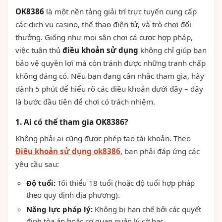
OK8386
là một nền tảng giải trí trực tuyến cung cấp
các dịch vụ casino, thể thao điện tử, và trò chơi đổi
thưởng. Giống như mọi sân chơi cá cược hợp pháp,
việc tuân thủ
điều khoản sử dụng
không chỉ giúp bạn
bảo vệ quyền lợi mà còn tránh được những tranh chấp
không đáng có. Nếu bạn đang cân nhắc tham gia, hãy
dành 5 phút để hiểu rõ các điều khoản dưới đây – đây
là bước đầu tiên để chơi có trách nhiệm.
1. Ai có thể tham gia OK8386?
Không phải ai cũng được phép tạo tài khoản. Theo
Điều khoản sử dụng ok8386
, bạn phải đáp ứng các
yêu cầu sau:
Độ tuổi:
Tối thiểu 18 tuổi (hoặc độ tuổi hợp pháp
theo quy định địa phương).
Năng lực pháp lý:
Không bị hạn chế bởi các quyết
định tòa án hoặc cơ quan quản lý cờ bạc.