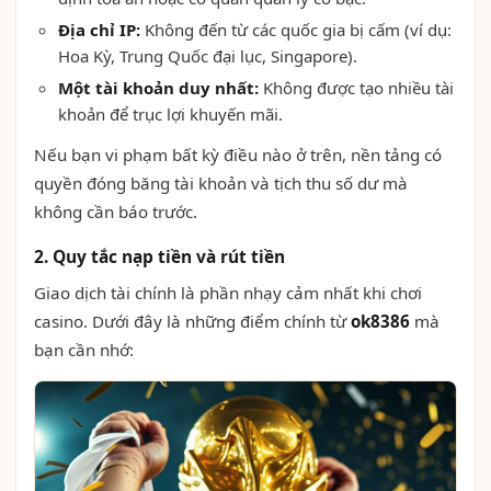
Địa chỉ IP:
Không đến từ các quốc gia bị cấm (ví dụ:
Hoa Kỳ, Trung Quốc đại lục, Singapore).
Một tài khoản duy nhất:
Không được tạo nhiều tài
khoản để trục lợi khuyến mãi.
Nếu bạn vi phạm bất kỳ điều nào ở trên, nền tảng có
quyền đóng băng tài khoản và tịch thu số dư mà
không cần báo trước.
2. Quy tắc nạp tiền và rút tiền
Giao dịch tài chính là phần nhạy cảm nhất khi chơi
casino. Dưới đây là những điểm chính từ
ok8386
mà
bạn cần nhớ: