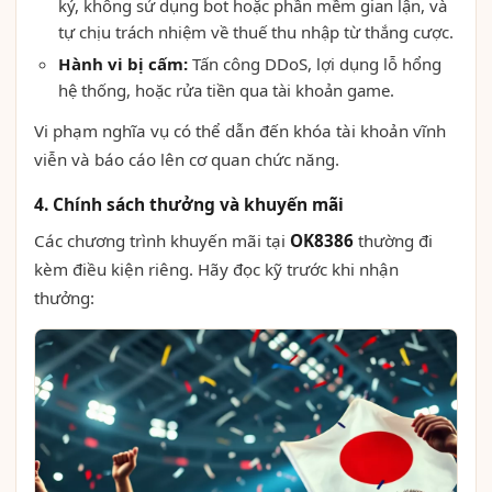
ký, không sử dụng bot hoặc phần mềm gian lận, và
tự chịu trách nhiệm về thuế thu nhập từ thắng cược.
Hành vi bị cấm:
Tấn công DDoS, lợi dụng lỗ hổng
hệ thống, hoặc rửa tiền qua tài khoản game.
Vi phạm nghĩa vụ có thể dẫn đến khóa tài khoản vĩnh
viễn và báo cáo lên cơ quan chức năng.
4. Chính sách thưởng và khuyến mãi
Các chương trình khuyến mãi tại
OK8386
thường đi
kèm điều kiện riêng. Hãy đọc kỹ trước khi nhận
thưởng: