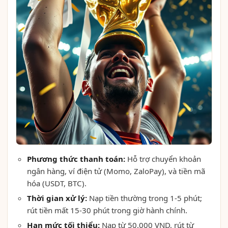
Phương thức thanh toán:
Hỗ trợ chuyển khoản
ngân hàng, ví điện tử (Momo, ZaloPay), và tiền mã
hóa (USDT, BTC).
Thời gian xử lý:
Nạp tiền thường trong 1-5 phút;
rút tiền mất 15-30 phút trong giờ hành chính.
Hạn mức tối thiểu:
Nạp từ 50.000 VND, rút từ