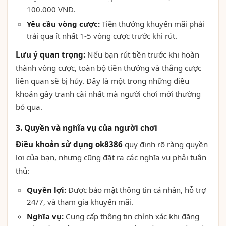
100.000 VND.
Yêu cầu vòng cược:
Tiền thưởng khuyến mãi phải
trải qua ít nhất 1-5 vòng cược trước khi rút.
Lưu ý quan trọng:
Nếu bạn rút tiền trước khi hoàn
thành vòng cược, toàn bộ tiền thưởng và thắng cược
liên quan sẽ bị hủy. Đây là một trong những điều
khoản gây tranh cãi nhất mà người chơi mới thường
bỏ qua.
3. Quyền và nghĩa vụ của người chơi
Điều khoản sử dụng ok8386
quy định rõ ràng quyền
lợi của bạn, nhưng cũng đặt ra các nghĩa vụ phải tuân
thủ:
Quyền lợi:
Được bảo mật thông tin cá nhân, hỗ trợ
24/7, và tham gia khuyến mãi.
Nghĩa vụ:
Cung cấp thông tin chính xác khi đăng