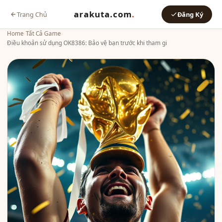
arakuta.com
.
Trang Chủ
Đăng Ký
Home
›
Tất Cả Game
›
Điều khoản sử dụng OK8386: Bảo vệ bạn trước khi tham gi