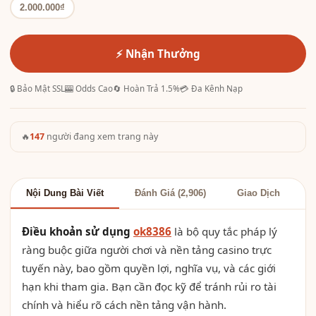
2.000.000₫
⚡ Nhận Thưởng
🔒 Bảo Mật SSL
🎰 Odds Cao
🔄 Hoàn Trả 1.5%
💳 Đa Kênh Nạp
🔥
147
người đang xem trang này
Nội Dung Bài Viết
Đánh Giá (2,906)
Giao Dịch
Điều khoản sử dụng
ok8386
là bộ quy tắc pháp lý
ràng buộc giữa người chơi và nền tảng casino trực
tuyến này, bao gồm quyền lợi, nghĩa vụ, và các giới
hạn khi tham gia. Bạn cần đọc kỹ để tránh rủi ro tài
chính và hiểu rõ cách nền tảng vận hành.