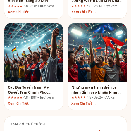
Viết Nên Trang Sử Mới
Lượng World Cup Mới Nhất
Cùng Nhà Cái PUB88
★★★★★
4.8 · 3104+ lượt xem
★★★★★
4.8 · 2486+ lượt xem
Xem Chi Tiết →
Xem Chi Tiết →
Các Đội Tuyển Nam Mỹ
Những màn trình diễn cá
Quyết Tâm Chinh Phục
nhân đỉnh cao khiến khán
World Cup 2026: Khát Vọng
giả trầm trồ
★★★★★
4.8 · 1984+ lượt xem
★★★★★
4.8 · 3262+ lượt xem
Vượt Đại Dương
Xem Chi Tiết →
Xem Chi Tiết →
BẠN CÓ THỂ THÍCH