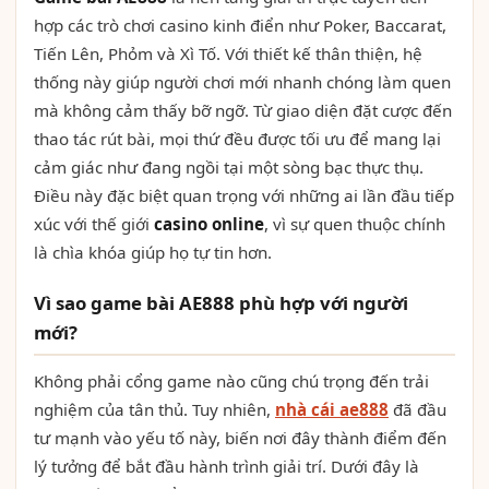
hợp các trò chơi casino kinh điển như Poker, Baccarat,
Tiến Lên, Phỏm và Xì Tố. Với thiết kế thân thiện, hệ
thống này giúp người chơi mới nhanh chóng làm quen
mà không cảm thấy bỡ ngỡ. Từ giao diện đặt cược đến
thao tác rút bài, mọi thứ đều được tối ưu để mang lại
cảm giác như đang ngồi tại một sòng bạc thực thụ.
Điều này đặc biệt quan trọng với những ai lần đầu tiếp
xúc với thế giới
casino online
, vì sự quen thuộc chính
là chìa khóa giúp họ tự tin hơn.
Vì sao
game bài AE888
phù hợp với người
mới?
Không phải cổng game nào cũng chú trọng đến trải
nghiệm của tân thủ. Tuy nhiên,
nhà cái ae888
đã đầu
tư mạnh vào yếu tố này, biến nơi đây thành điểm đến
lý tưởng để bắt đầu hành trình giải trí. Dưới đây là