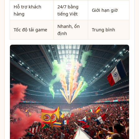
Hỗ trợ khách
24/7 bằng
Giới hạn giờ
hàng
tiếng Việt
Nhanh, ổn
Tốc độ tải game
Trung bình
định