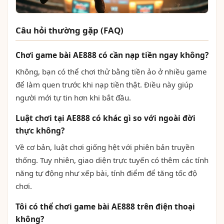
Câu hỏi thường gặp (FAQ)
Chơi
game bài AE888
có cần nạp tiền ngay không?
Không, bạn có thể chơi thử bằng tiền ảo ở nhiều game
để làm quen trước khi nạp tiền thật. Điều này giúp
người mới tự tin hơn khi bắt đầu.
Luật chơi tại AE888 có khác gì so với ngoài đời
thực không?
Về cơ bản, luật chơi giống hệt với phiên bản truyền
thống. Tuy nhiên, giao diện trực tuyến có thêm các tính
năng tự động như xếp bài, tính điểm để tăng tốc độ
chơi.
Tôi có thể chơi
game bài AE888
trên điện thoại
không?