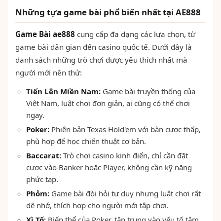
Những tựa game bài phổ biến nhất tại AE888
Game Bài ae888
cung cấp đa dạng các lựa chọn, từ
game bài dân gian đến casino quốc tế. Dưới đây là
danh sách những trò chơi được yêu thích nhất mà
người mới nên thử:
Tiến Lên Miền Nam:
Game bài truyền thống của
Việt Nam, luật chơi đơn giản, ai cũng có thể chơi
ngay.
Poker:
Phiên bản Texas Hold'em với bàn cược thấp,
phù hợp để học chiến thuật cơ bản.
Baccarat:
Trò chơi casino kinh điển, chỉ cần đặt
cược vào Banker hoặc Player, không cần kỹ năng
phức tạp.
Phỏm:
Game bài đòi hỏi tư duy nhưng luật chơi rất
dễ nhớ, thích hợp cho người mới tập chơi.
Xì Tố:
Biến thể của Poker, tập trung vào yếu tố tâm