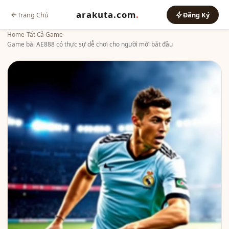
arakuta.com
.
Trang Chủ
Đăng Ký
Home
›
Tất Cả Game
›
Game bài AE888 có thực sự dễ chơi cho người mới bắt đầu