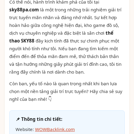
Có thể nói, hành trình khám phá của tôi tại
sky88pa.com
là một trong những trải nghiệm giải trí
trực tuyến mãn nhãn và đáng nhớ nhất. Sự kết hợp
hoàn hảo giữa công nghệ hiện đại, kho game đồ sộ,
dịch vụ chuyên nghiệp và đặc biệt là sân chơi
thể
thao SKY88
đầy kịch tính đã thực sự chinh phục một
người khó tính như tôi. Nếu bạn đang tìm kiếm một
điểm đến để thỏa mãn đam mê, thử thách bản thân
và tận hưởng những giây phút giải trí đỉnh cao, tôi tin
rằng đây chính là nơi dành cho bạn.
Còn bạn, yếu tố nào là quan trọng nhất khi bạn lựa
chọn một nền tảng giải trí trực tuyến? Hãy chia sẻ suy
nghĩ của bạn nhé! 👇
📌 Thông tin chi tiết:
Website:
WOWBacklink.com