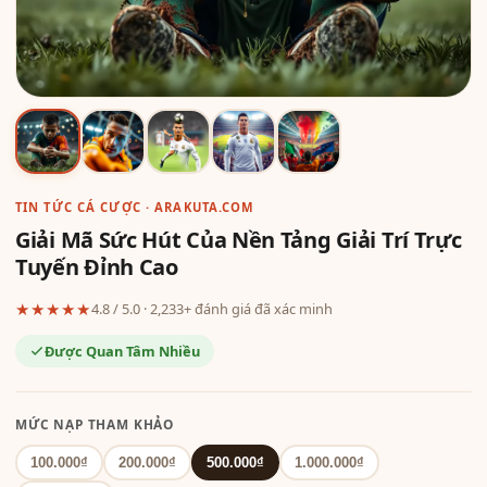
TIN TỨC CÁ CƯỢC · ARAKUTA.COM
Giải Mã Sức Hút Của Nền Tảng Giải Trí Trực
Tuyến Đỉnh Cao
★★★★★
4.8 / 5.0 · 2,233+ đánh giá đã xác minh
Được Quan Tâm Nhiều
MỨC NẠP THAM KHẢO
100.000₫
200.000₫
500.000₫
1.000.000₫