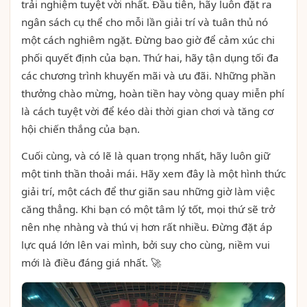
trải nghiệm tuyệt vời nhất. Đầu tiên, hãy luôn đặt ra
ngân sách cụ thể cho mỗi lần giải trí và tuân thủ nó
một cách nghiêm ngặt. Đừng bao giờ để cảm xúc chi
phối quyết định của bạn. Thứ hai, hãy tận dụng tối đa
các chương trình khuyến mãi và ưu đãi. Những phần
thưởng chào mừng, hoàn tiền hay vòng quay miễn phí
là cách tuyệt vời để kéo dài thời gian chơi và tăng cơ
hội chiến thắng của bạn.
Cuối cùng, và có lẽ là quan trọng nhất, hãy luôn giữ
một tinh thần thoải mái. Hãy xem đây là một hình thức
giải trí, một cách để thư giãn sau những giờ làm việc
căng thẳng. Khi bạn có một tâm lý tốt, mọi thứ sẽ trở
nên nhẹ nhàng và thú vị hơn rất nhiều. Đừng đặt áp
lực quá lớn lên vai mình, bởi suy cho cùng, niềm vui
mới là điều đáng giá nhất. 🚀