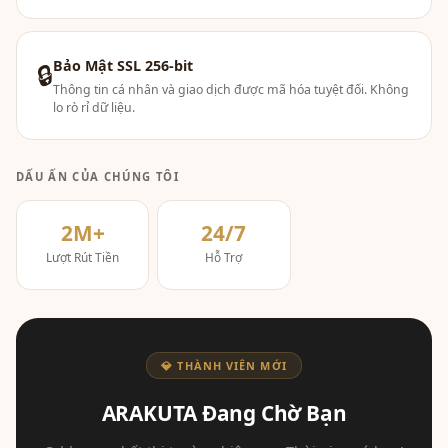
Bảo Mật SSL 256-bit
🔒
Thông tin cá nhân và giao dịch được mã hóa tuyệt đối. Không
lo rò rỉ dữ liệu.
DẤU ẤN CỦA CHÚNG TÔI
2M+
24/7
Lượt Rút Tiền
Hỗ Trợ
💎 THÀNH VIÊN MỚI
ARAKUTA Đang Chờ Bạn