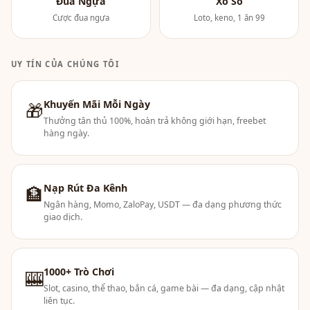
Đua Ngựa
Xổ Số
Cược đua ngựa
Loto, keno, 1 ăn 99
UY TÍN CỦA CHÚNG TÔI
Khuyến Mãi Mỗi Ngày
🎁
Thưởng tân thủ 100%, hoàn trả không giới hạn, freebet
hàng ngày.
Nạp Rút Đa Kênh
🏦
Ngân hàng, Momo, ZaloPay, USDT — đa dạng phương thức
giao dịch.
1000+ Trò Chơi
🎰
Slot, casino, thể thao, bắn cá, game bài — đa dạng, cập nhật
liên tục.