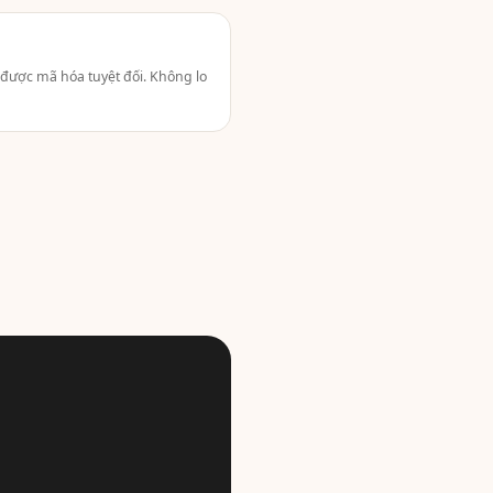
 được mã hóa tuyệt đối. Không lo