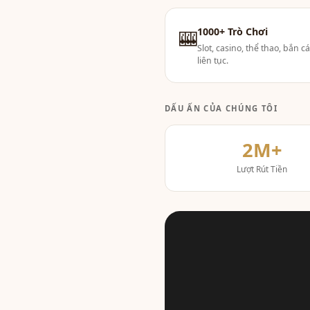
1000+ Trò Chơi
🎰
Slot, casino, thể thao, bắn 
liên tục.
DẤU ẤN CỦA CHÚNG TÔI
2M+
Lượt Rút Tiền