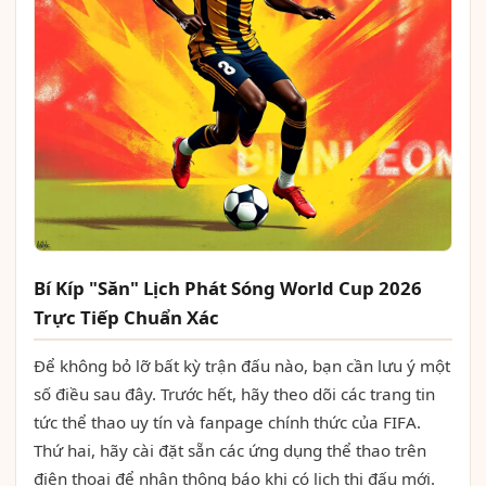
Bí Kíp "Săn" Lịch Phát Sóng World Cup 2026
Trực Tiếp Chuẩn Xác
Để không bỏ lỡ bất kỳ trận đấu nào, bạn cần lưu ý một
số điều sau đây. Trước hết, hãy theo dõi các trang tin
tức thể thao uy tín và fanpage chính thức của FIFA.
Thứ hai, hãy cài đặt sẵn các ứng dụng thể thao trên
điện thoại để nhận thông báo khi có lịch thi đấu mới.