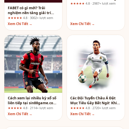
nổ hũ
★★★★★
4.8 · 2987+ lượt xem
FABET có gì mới? Trải
nghiệm nền tảng giải trí
đang gây sốt cộng đồng
★★★★★
4.8 · 3002+ lượt xem
Xem Chi Tiết →
Xem Chi Tiết →
Cách xem lại nhiều kỳ xổ số
Các Đội Tuyển Châu Á Đặt
liên tiếp tại sin88game.com:
Mục Tiêu Gây Bất Ngờ: Khi
Phân tích trải nghiệm và
“Ngựa Ô” Sẵn Sàng Vượt Vũ
★★★★★
4.8 · 2114+ lượt xem
★★★★★
4.8 · 2720+ lượt xem
những tuyên bố cần kiểm
Môn
Xem Chi Tiết →
Xem Chi Tiết →
chứng