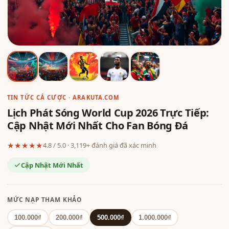
TIN TỨC CÁ CƯỢC · ARAKUTA.COM
Lịch Phát Sóng World Cup 2026 Trực Tiếp:
Cập Nhật Mới Nhất Cho Fan Bóng Đá
★★★★★
4.8 / 5.0 · 3,119+ đánh giá đã xác minh
Cập Nhật Mới Nhất
MỨC NẠP THAM KHẢO
100.000₫
200.000₫
500.000₫
1.000.000₫