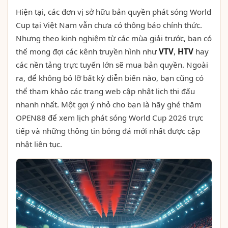
Hiện tại, các đơn vị sở hữu bản quyền phát sóng World
Cup tại Việt Nam vẫn chưa có thông báo chính thức.
Nhưng theo kinh nghiệm từ các mùa giải trước, bạn có
thể mong đợi các kênh truyền hình như
VTV
,
HTV
hay
các nền tảng trực tuyến lớn sẽ mua bản quyền. Ngoài
ra, để không bỏ lỡ bất kỳ diễn biến nào, bạn cũng có
thể tham khảo các trang web cập nhật lịch thi đấu
nhanh nhất. Một gợi ý nhỏ cho bạn là hãy ghé thăm
OPEN88 để xem lịch phát sóng World Cup 2026 trực
tiếp và những thông tin bóng đá mới nhất được cập
nhật liên tục.