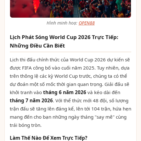
Hình minh hoạ:
OPEN88
Lịch Phát Sóng World Cup 2026 Trực Tiếp:
Những Điều Cần Biết
Lịch thi đấu chính thức của World Cup 2026 dự kiến sẽ
được FIFA công bố vào cuối năm 2025. Tuy nhiên, dựa
trên thông lệ các kỳ World Cup trước, chúng ta có thể
dự đoán một số mốc thời gian quan trọng. Giải đấu sẽ
khởi tranh vào
tháng 6 năm 2026
và kéo dài đến
tháng 7 năm 2026
. Với thể thức mới 48 đội, số lượng
trận đấu sẽ tăng lên đáng kể, lên tới 104 trận, hứa hẹn
mang đến cho bạn những ngày tháng "say mê" cùng
trái bóng tròn.
Làm Thế Nào Để Xem Trực Tiếp?