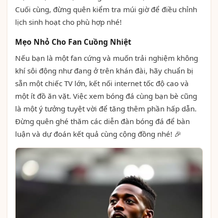
Cuối cùng, đừng quên kiểm tra múi giờ để điều chỉnh
lịch sinh hoạt cho phù hợp nhé!
Mẹo Nhỏ Cho Fan Cuồng Nhiệt
Nếu bạn là một fan cứng và muốn trải nghiệm không
khí sôi động như đang ở trên khán đài, hãy chuẩn bị
sẵn một chiếc TV lớn, kết nối internet tốc độ cao và
một ít đồ ăn vặt. Việc xem bóng đá cùng bạn bè cũng
là một ý tưởng tuyệt vời để tăng thêm phần hấp dẫn.
Đừng quên ghé thăm các diễn đàn bóng đá để bàn
luận và dự đoán kết quả cùng cộng đồng nhé! 🎉