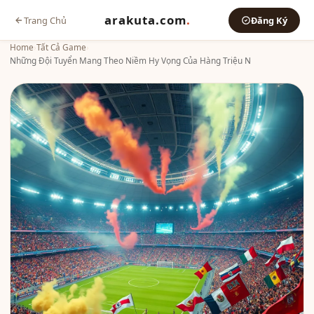
arakuta.com
.
Trang Chủ
Đăng Ký
Home
›
Tất Cả Game
›
Những Đội Tuyển Mang Theo Niềm Hy Vọng Của Hàng Triệu N