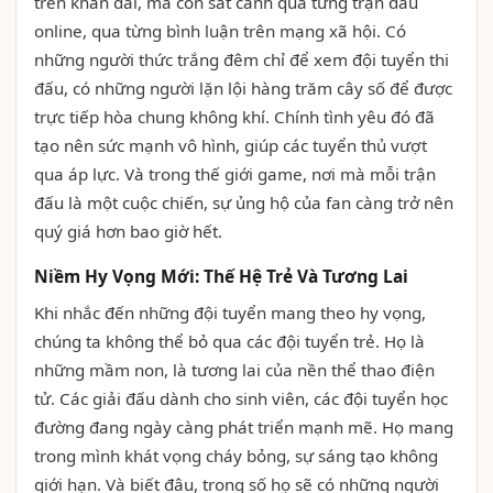
trên khán đài, mà còn sát cánh qua từng trận đấu
online, qua từng bình luận trên mạng xã hội. Có
những người thức trắng đêm chỉ để xem đội tuyển thi
đấu, có những người lặn lội hàng trăm cây số để được
trực tiếp hòa chung không khí. Chính tình yêu đó đã
tạo nên sức mạnh vô hình, giúp các tuyển thủ vượt
qua áp lực. Và trong thế giới game, nơi mà mỗi trận
đấu là một cuộc chiến, sự ủng hộ của fan càng trở nên
quý giá hơn bao giờ hết.
Niềm Hy Vọng Mới: Thế Hệ Trẻ Và Tương Lai
Khi nhắc đến những đội tuyển mang theo hy vọng,
chúng ta không thể bỏ qua các đội tuyển trẻ. Họ là
những mầm non, là tương lai của nền thể thao điện
tử. Các giải đấu dành cho sinh viên, các đội tuyển học
đường đang ngày càng phát triển mạnh mẽ. Họ mang
trong mình khát vọng cháy bỏng, sự sáng tạo không
giới hạn. Và biết đâu, trong số họ sẽ có những người