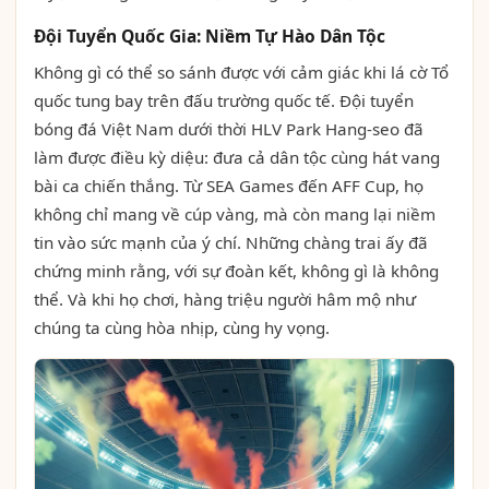
Đội Tuyển Quốc Gia: Niềm Tự Hào Dân Tộc
Không gì có thể so sánh được với cảm giác khi lá cờ Tổ
quốc tung bay trên đấu trường quốc tế. Đội tuyển
bóng đá Việt Nam dưới thời HLV Park Hang-seo đã
làm được điều kỳ diệu: đưa cả dân tộc cùng hát vang
bài ca chiến thắng. Từ SEA Games đến AFF Cup, họ
không chỉ mang về cúp vàng, mà còn mang lại niềm
tin vào sức mạnh của ý chí. Những chàng trai ấy đã
chứng minh rằng, với sự đoàn kết, không gì là không
thể. Và khi họ chơi, hàng triệu người hâm mộ như
chúng ta cùng hòa nhịp, cùng hy vọng.