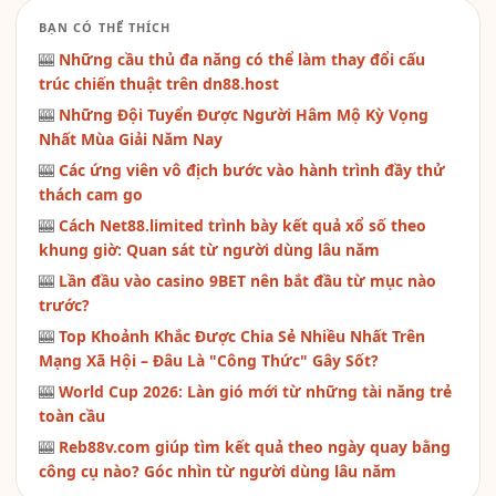
BẠN CÓ THỂ THÍCH
🎰
Những cầu thủ đa năng có thể làm thay đổi cấu
trúc chiến thuật trên dn88.host
🎰
Những Đội Tuyển Được Người Hâm Mộ Kỳ Vọng
Nhất Mùa Giải Năm Nay
🎰
Các ứng viên vô địch bước vào hành trình đầy thử
thách cam go
🎰
Cách Net88.limited trình bày kết quả xổ số theo
khung giờ: Quan sát từ người dùng lâu năm
🎰
Lần đầu vào casino 9BET nên bắt đầu từ mục nào
trước?
🎰
Top Khoảnh Khắc Được Chia Sẻ Nhiều Nhất Trên
Mạng Xã Hội – Đâu Là "Công Thức" Gây Sốt?
🎰
World Cup 2026: Làn gió mới từ những tài năng trẻ
toàn cầu
🎰
Reb88v.com giúp tìm kết quả theo ngày quay bằng
công cụ nào? Góc nhìn từ người dùng lâu năm