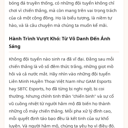
bóng đá truyền thống, có những đội tuyển không chỉ
chơi vì chiến thắng, mà còn mang trên vai trọng trách
của cả một cộng đồng. Họ là biểu tượng, là niềm tự
hào, và là câu chuyện mà chúng ta muốn kể mãi.
Hành Trình Vượt Khó: Từ Vô Danh Đến Ánh
Sáng
Không đội tuyển nào sinh ra đã vĩ đại. Đằng sau mỗi
chiến thắng là vô số đêm thức trắng, những giọt mồ
hôi và cả nước mắt. Hãy nhìn vào những đội tuyển
Liên Minh Huyền Thoại Việt Nam như GAM Esports
hay SBTC Esports, họ đã từng bị nghi ngờ, bị coi
thường. Nhưng chính tinh thần "chiến binh" và sự cổ
vũ cuồng nhiệt từ người hâm mộ đã biến họ thành
những cỗ máy chiến thắng. Mỗi pha xử lý đỉnh cao,
mỗi quyết định táo bạo đều là kết tinh của sự khổ
luyện. Và người hâm mộ, chúng ta yêu họ vì điều đó.