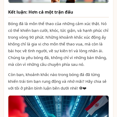
Kết luận: Hơn cả một trận đấu
Bóng đá là môn thể thao của những cảm xúc thật. Nó
có thể khiến bạn cười, khóc, tức giận, và hạnh phúc chỉ
trong vòng 90 phút. Những khoảnh khắc xúc động ấy
không chỉ là gia vị cho môn thể thao vua, mà còn là
bài học về tình người, về sự kiên trì và lòng nhân ái.
Chúng ta yêu bóng đá, không chỉ vì những bàn thắng,
mà còn vì những câu chuyện phía sau nó.
Còn bạn, khoảnh khắc nào trong bóng đá đã từng
khiến trái tim bạn rung động và nhớ mãi? Hãy chia sẻ
với tôi ở phần bình luận bên dưới nhé! ⚽️❤️