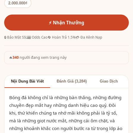
2.000.000₫
⚡ Nhận Thưởng
🔒 Bảo Mật SSL
🎰 Odds Cao
🔄 Hoàn Trả 1.5%
💳 Đa Kênh Nạp
🔥
340
người đang xem trang này
Nội Dung Bài Viết
Đánh Giá (3,284)
Giao Dịch
Bóng đá không chỉ là những bàn thắng, những đường
chuyền đẹp mắt hay những danh hiệu cao quý. Đôi
khi, thứ khiến chúng ta nhớ mãi không phải là tỷ số,
mà là những giọt nước mắt, những cái ôm chặt, và
những khoảnh khắc con người bước ra từ trong lớp áo