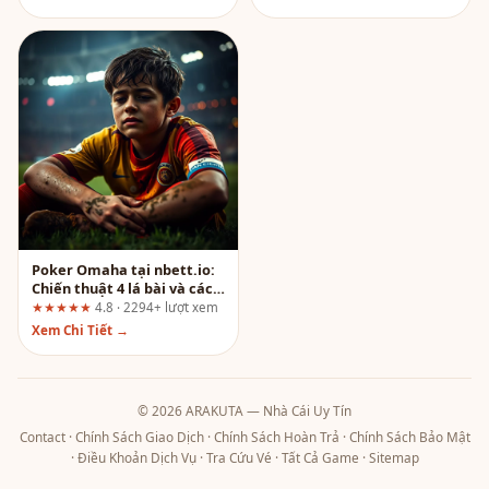
thường xuyên và người cần
sao?
tốc độ
Poker Omaha tại nbett.io:
Chiến thuật 4 lá bài và cách
chọn bài đợi chuẩn cho
★★★★★
4.8 · 2294+ lượt xem
người mới
Xem Chi Tiết →
© 2026 ARAKUTA — Nhà Cái Uy Tín
Contact
·
Chính Sách Giao Dịch
·
Chính Sách Hoàn Trả
·
Chính Sách Bảo Mật
·
Điều Khoản Dịch Vụ
·
Tra Cứu Vé
·
Tất Cả Game
·
Sitemap