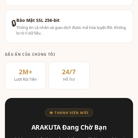
Bảo Mật SSL 256-bit
🔒
Thông tin cá nhân và giao dịch được mã hóa tuyệt đối. Không
lo rò rỉ dữ liệu.
DẤU ẤN CỦA CHÚNG TÔI
2M+
24/7
Lượt Rút Tiền
Hỗ Trợ
💎 THÀNH VIÊN MỚI
ARAKUTA Đang Chờ Bạn