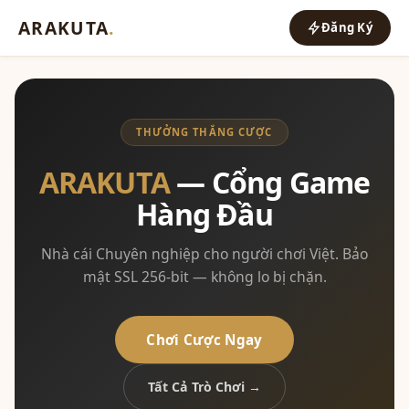
ARAKUTA
.
Đăng Ký
THƯỞNG THẮNG CƯỢC
ARAKUTA
— Cổng Game
Hàng Đầu
Nhà cái Chuyên nghiệp cho người chơi Việt. Bảo
mật SSL 256-bit — không lo bị chặn.
Chơi Cược Ngay
Tất Cả Trò Chơi →