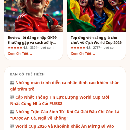
Review lỗi đăng nhập OK99
Top ứng viên sáng giá cho
thường gặp và cách xử lý
chức vô địch World Cup 2026
trên nhà cái
★★★★★
4.8 · 3394+ lượt xem
★★★★★
4.8 · 2757+ lượt xem
Xem Chi Tiết →
Xem Chi Tiết →
BẠN CÓ THỂ THÍCH
🎰
Những màn trình diễn cá nhân đỉnh cao khiến khán
giả trầm trồ
🎰
Cập Nhật Thông Tin Lực Lượng World Cup Mới
Nhất Cùng Nhà Cái PUB88
🎰
Những Trận Cầu Sinh Tử: Khi Cả Giải Đấu Chỉ Còn Là
"Được Ăn Cả, Ngã Về Không"
🎰
World Cup 2026 Và Khoảnh Khắc Ăn Mừng Đi Vào