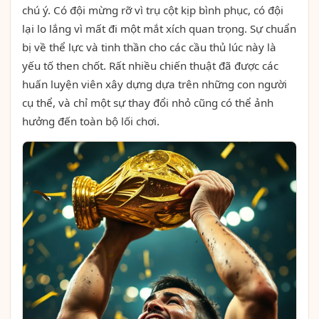
chú ý. Có đội mừng rỡ vì trụ cột kịp bình phục, có đội
lại lo lắng vì mất đi một mắt xích quan trọng. Sự chuẩn
bị về thể lực và tinh thần cho các cầu thủ lúc này là
yếu tố then chốt. Rất nhiều chiến thuật đã được các
huấn luyện viên xây dựng dựa trên những con người
cụ thể, và chỉ một sự thay đổi nhỏ cũng có thể ảnh
hưởng đến toàn bộ lối chơi.