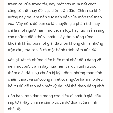
tranh cãi của trọng tài, hay một cơn mưa bất chợt
cũng có thể thay đổi cục diện trận đấu. Chính sự khó
lường này đã làm nên sức hấp dẫn của môn thể thao
vua. Vậy nên, dù bạn có là chuyên gia phân tích hay
chỉ là một người hâm mộ thuần túy, hãy luôn sẵn sàng
cho những điều thú vị nhất. Hãy tận hưởng từng
khoảnh khắc, bởi một giải đấu lớn không chỉ là những
trận cầu, mà còn là cả một hành trình cảm xúc. 🤩
Kết lại, tất cả những diễn biến mới nhất đều đang vẽ
nên một bức tranh đầy hứa hẹn và kịch tính trước
thềm giải đấu. Sự chuẩn bị kỹ lưỡng, những toan tính
chiến thuật và sự cuồng nhiệt của người hâm mộ đều
hội tụ đủ để tạo nên một kỳ đại hội thể thao đáng nhớ.
Còn bạn, bạn đang mong chờ điều gì nhất ở giải đấu
sắp tới? Hãy chia sẻ cảm xúc và dự đoán của mình
nhé! 🚀