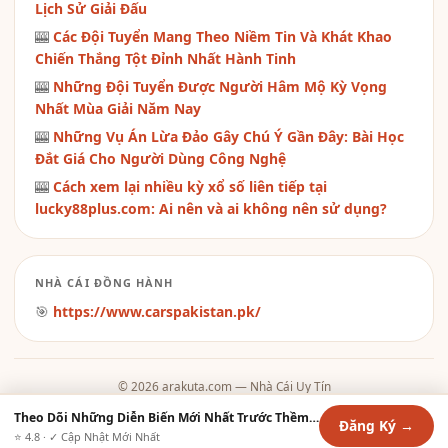
Lịch Sử Giải Đấu
🎰
Các Đội Tuyển Mang Theo Niềm Tin Và Khát Khao
Chiến Thắng Tột Đỉnh Nhất Hành Tinh
🎰
Những Đội Tuyển Được Người Hâm Mộ Kỳ Vọng
Nhất Mùa Giải Năm Nay
🎰
Những Vụ Án Lừa Đảo Gây Chú Ý Gần Đây: Bài Học
Đắt Giá Cho Người Dùng Công Nghệ
🎰
Cách xem lại nhiều kỳ xổ số liên tiếp tại
lucky88plus.com: Ai nên và ai không nên sử dụng?
NHÀ CÁI ĐỒNG HÀNH
🎯
https://www.carspakistan.pk/
© 2026 arakuta.com — Nhà Cái Uy Tín
Contact
·
Chính Sách Giao Dịch
·
Chính Sách Hoàn Trả
·
Chính Sách Bảo Mật
·
Theo Dõi Những Diễn Biến Mới Nhất Trước Thềm Giải Đấu
Đăng Ký →
Điều Khoản Dịch Vụ
·
Tra Cứu Vé
·
Tất Cả Game
·
Sitemap
⭐ 4.8 · ✓ Cập Nhật Mới Nhất