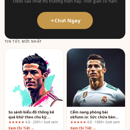
Odds cao nhất thị trường hiện nay. Thời gian có hạn!
Chơi Ngay
TIN TỨC MỚI NHẤT
So sánh biểu đồ thống kê
Cẩm nang phòng bài
quá khứ theo chu kỳ:
okfunn.io: Sức chứa bàn
Hướng dẫn lựa chọn cho
chơi và tốc độ mỗi vòng
★★★★★
4.8 · 2091+ lượt xem
★★★★★
4.8 · 1889+ lượt xem
người mới, người chơi
được đánh giá thực tế ra
Xem Chi Tiết →
Xem Chi Tiết →