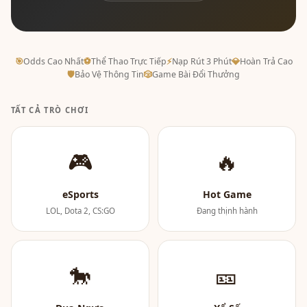
🎯
Odds Cao Nhất
⚽
Thể Thao Trực Tiếp
⚡
Nạp Rút 3 Phút
💎
Hoàn Trả Cao
🛡
Bảo Vệ Thông Tin
🎲
Game Bài Đổi Thưởng
TẤT CẢ TRÒ CHƠI
🎮
🔥
eSports
Hot Game
LOL, Dota 2, CS:GO
Đang thịnh hành
🐎
🎫